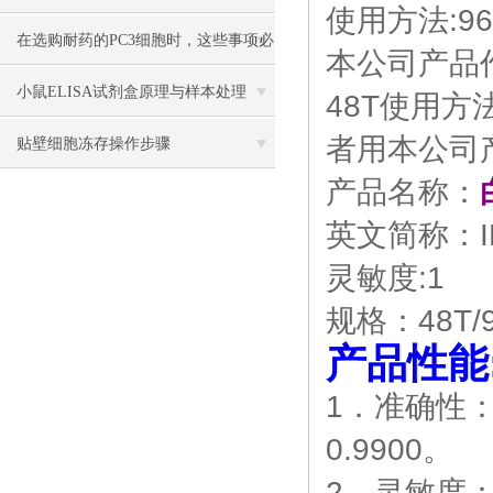
使用方法:9
在选购耐药的PC3细胞时，这些事项必
本公司产品作
须注意
小鼠ELISA试剂盒原理与样本处理
48T使用方
者用本公司产
贴壁细胞冻存操作步骤
产品名称：
英文简称：IL
灵敏度:1
规格：48T/9
产品性能
1．准确性
0.9900。
2．灵敏度：z