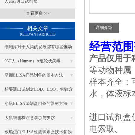
人elisa进口试剂盒
查看更多 >>
相关文章
详细介绍
RELEVANT ARTICLES
经营范围
细胞库对于人类的发展都有哪些推动
产品仅用于
作用
96T人（Human）A组轮状病毒
等动物种属
（Rotavirus）ELISA 检测试剂盒
掌握ELISA样品制备的基本方法
样本齐全：
想要测出试剂盒LOD、LOQ，实验方
水，体液标
案该怎么搭建？
小鼠ELISA试剂盒自备的器材方法
进口试剂盒
大鼠细胞株注意事项与要求
电索取。
载脂蛋白ELISA检测试剂盒技术参数