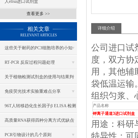
人elisa进口试剂盒
查看更多 >>
相关文章
详细介绍
RELEVANT ARTICLES
公司进口试
这些关于耐药的PC3细胞培养的小知
度，双方协
识，你一定要牢牢掌握
RT-PCR 反应过程问题处理
用，其他辅
关于植物检测试剂盒的使用与结果判
袋低温运输
断，我有妙招
免疫荧光技术实验重难点分享
组织匀浆、
96T人转移趋化生长因子β ELISA 检测
产品名称
钾离子通道3进口试剂盒
试剂盒说明书
高质量RNA获得四种分离方式优缺点
用途：科研
特异性：可
PCR引物设计的几个原则