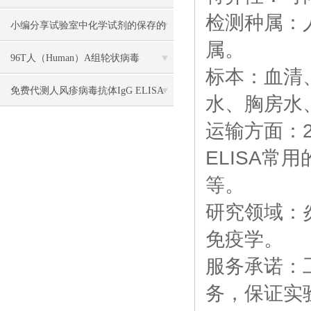
检测种属：
小编分享试验室中化学试剂的保存的
属。
方法
96T人（Human）A组轮状病毒
标本：血清
（Rotavirus）ELISA 检测试剂盒
免费代测人风疹病毒抗体IgG ELISA
水、胸房水
检测试剂盒说明书
运输方面：2
ELISA常
等。
研究领域：
免疫学。
服务承诺：
务，保证实