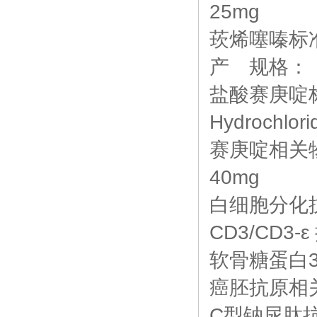
25mg
莰烯噻嗪标准品 
产 规格： 
盐酸赛庚啶标准品
Hydroch
赛庚啶相关物
40mg
白细胞分化
CD3/CD3
软骨糖蛋白
癌胚抗原相
C型钠尿肽