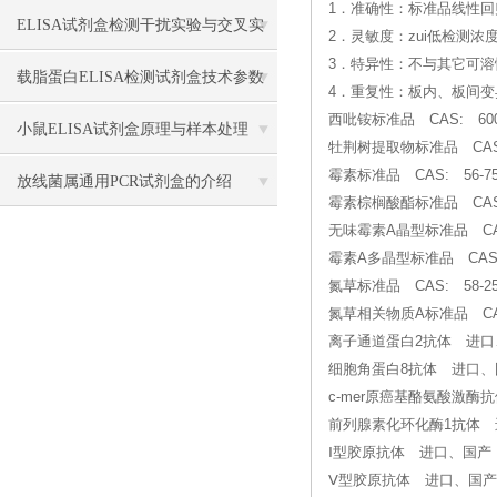
1．准确性：标准品线性回归
骤
ELISA试剂盒检测干扰实验与交叉实
2．灵敏度：zui低检测浓度小
3．特异性：不与其它可
验应用
载脂蛋白ELISA检测试剂盒技术参数
4．重复性：板内、板间变
西吡铵标准品 CAS: 6004-
小鼠ELISA试剂盒原理与样本处理
牡荆树提取物标准品 CAS: 91
霉素标准品 CAS: 56-75
放线菌属通用PCR试剂盒的介绍
霉素棕榈酸酯标准品 CAS: 53
无味霉素A晶型标准品 CAS
霉素A多晶型标准品 CAS:
氮草标准品 CAS: 58-25-
氮草相关物质A标准品 CAS
离子通道蛋白2抗体 进口
细胞角蛋白8抗体 进口、
c-mer原癌基酪氨酸激酶
前列腺素化环化酶1抗体 
Ⅰ型胶原抗体 进口、国产
Ⅴ型胶原抗体 进口、国产