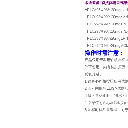
水通道蛋白3抗体进口试剂
HPLC≥95%96%20mgp-e
HPLC≥98%99%20mgp-e
HPLC≥98%99%20mgsPD
HPLC≥95%98%20mgsPD
HPLC≥95%98%20mgEPH
HPLC≥98%98%20mgMC
操作时需注意：
产品仅用于科研
在收集标
件下备用，如有特殊原因，
反复冻融。
1.请务必严格按照所用试
2.若不同批号ELISA
3.做大量标本时，*孔和
4.临界值附近标本波动为
5.加样时样品量误差，