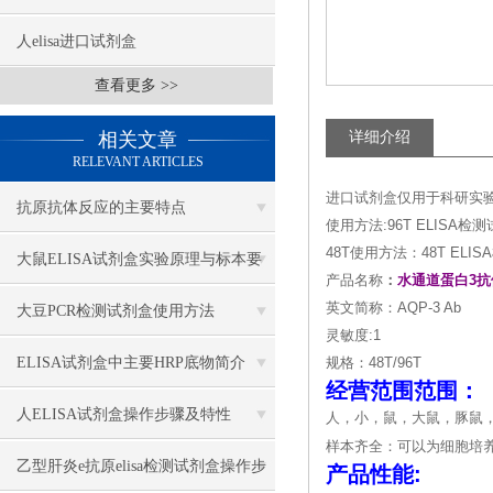
人elisa进口试剂盒
查看更多 >>
相关文章
详细介绍
RELEVANT ARTICLES
进口试剂盒仅用于科研实
抗原抗体反应的主要特点
使用方法:96T ELIS
48T使用方法：48T E
大鼠ELISA试剂盒实验原理与标本要
产品名称
：
水通道蛋白3
求
英文简称：AQP-3 Ab
大豆PCR检测试剂盒使用方法
灵敏度:1
ELISA试剂盒中主要HRP底物简介
规格：48T/96T
经营范围范围：
人ELISA试剂盒操作步骤及特性
人，小，鼠，大鼠，豚鼠
样本齐全：可以为细胞培
乙型肝炎e抗原elisa检测试剂盒操作步
产品性能: