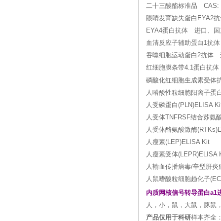
二十三酸酯标准品 CAS: 24
眼睛发育缺失蛋白EYA2
EYA4蛋白抗体 进口、国
血清反应子辅助蛋白1抗体
吞噬细胞运动蛋白2抗体 
红细胞膜条带4.1蛋白抗
磷酸化红细胞生成素受体抗
人嗜酸性粒细胞阳离子蛋白(EC
人受磷蛋白(PLN)ELISA Ki
人受体TNFRSF结合苏氨酸激酶2
人受体酪氨酸激酶(RTKs)ELI
人瘦素(LEP)ELISA Kit
人瘦素受体(LEPR)ELISA K
人输血传播病毒/辛型肝炎病毒((
人鼠嗜酸粒细胞趋化子(ECF)E
内质网核信号转导蛋白a1
人，小，鼠，大鼠，豚鼠
产品仅用于科研
样本齐全