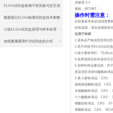
灵敏度:0.1
骤
ELISA试剂盒检测干扰实验与交叉实
规格：48T/96T
操作时需注意：
验应用
载脂蛋白ELISA检测试剂盒技术参数
在收集标本前必须清楚要
特殊原因，请在造模取材后
小鼠ELISA试剂盒原理与样本处理
仅用于科研
1.请务必严格按照所用试
放线菌属通用PCR试剂盒的介绍
2.若不同批号ELISA
3.做大量标本时，*孔和
4.临界值附近标本波动为
5.加样时样品量误差，
基泼尼松龙琥珀酸酯标准品 
2-基-1-醇标准品 CAS:
基吡咯烷酮标准品 CAS: 87
水杨酸酯标准品 CAS: 119-
十八酸酯标准品 CAS: 112
磺酰烷标准品 CAS: 67-7
睾酮标准品 CAS: 58-18-