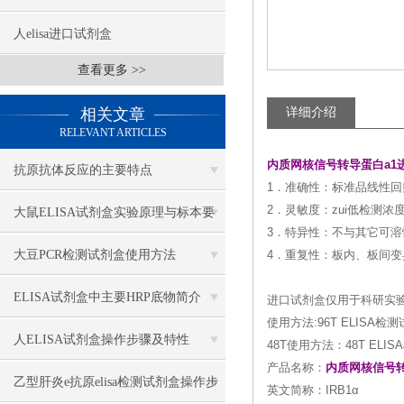
人elisa进口试剂盒
查看更多 >>
相关文章
详细介绍
RELEVANT ARTICLES
内质网核信号转导蛋白a1
抗原抗体反应的主要特点
1．准确性：标准品线性回归
2．灵敏度：zui低检测浓度小
大鼠ELISA试剂盒实验原理与标本要
3．特异性：不与其它可
求
大豆PCR检测试剂盒使用方法
4．重复性：板内、板间变
ELISA试剂盒中主要HRP底物简介
进口试剂盒仅用于科研实
使用方法:96T ELIS
人ELISA试剂盒操作步骤及特性
48T使用方法：48T E
产品名称：
内质网核信号转
乙型肝炎e抗原elisa检测试剂盒操作步
英文简称：IRB1α