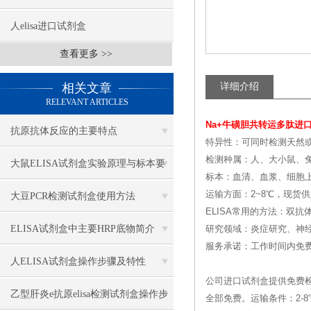
人elisa进口试剂盒
查看更多 >>
相关文章
详细介绍
RELEVANT ARTICLES
Na+牛磺胆共转运多肽进
抗原抗体反应的主要特点
特异性：可同时检测天然
检测种属：人、大小鼠、兔
大鼠ELISA试剂盒实验原理与标本要
标本：血清、血浆、细胞
求
运输方面：2~8℃，现货
大豆PCR检测试剂盒使用方法
ELISA常用的方法：双抗
ELISA试剂盒中主要HRP底物简介
研究领域：炎症研究、神
服务承诺：工作时间内免
人ELISA试剂盒操作步骤及特性
公司进口试剂盒提供免费
乙型肝炎e抗原elisa检测试剂盒操作步
全部免费。运输条件：2