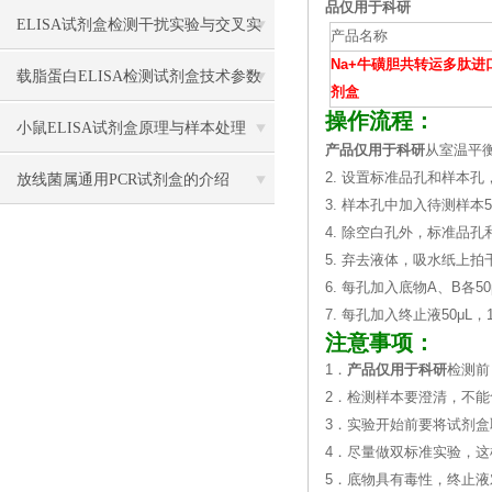
品仅用于科研
骤
ELISA试剂盒检测干扰实验与交叉实
产品名称
Na+牛磺胆共转运多肽进
验应用
载脂蛋白ELISA检测试剂盒技术参数
剂盒
操作流程：
小鼠ELISA试剂盒原理与样本处理
产品仅用于科研
从室温平衡
2. 设置标准品孔和样本孔
放线菌属通用PCR试剂盒的介绍
3. 样本孔中加入待测样本
4. 除空白孔外，标准品孔
5. 弃去液体，吸水纸上
6. 每孔加入底物A、B各50
7. 每孔加入终止液50μL
注意事项：
1．
产品仅用于科研
检测前
2．检测样本要澄清，不
3．实验开始前要将试剂盒
4．尽量做双标准实验，
5．底物具有毒性，终止