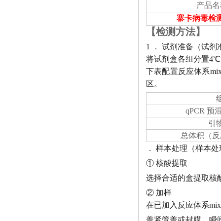
产品名
寨卡病毒检
【检测方法】
1 ． 试剂准备（试
将试剂盒各组分置
4
下表配置反应体系mi
区。
qPCR 
引
总体积（反
． 样本处理（样本处
① 核酸提取
选择合适的盒提取核
② 加样
在已加入反应体系
m
盖紧管盖或封膜，瞬