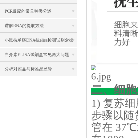
胞抗体 （AECA-IgM） ELISA试剂盒
PCR反应的常见种类分述
讲解RNA的提取方法
小鼠抗单链DNA抗elisa检测试剂盒操
作说明
白介素ELISA试剂盒常见两大问题
分析对照品与标准品差异
二、细胞
1) 复
步骤以随
管在 3