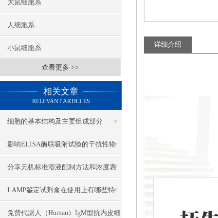
大鼠细胞系
人细胞系
详细介绍
小鼠细胞系
查看更多 >>
相关文章
RELEVANT ARTICLES
细胞的基本结构及主要组成部分
影响ELISA酶联吸附试验的干扰性物
质讲解
分享无机标准溶液配制方法和浓度表
示方法
LAMP鉴定试剂盒在使用上有哪些特
点？
免费代测人（Human）IgM型抗内皮细