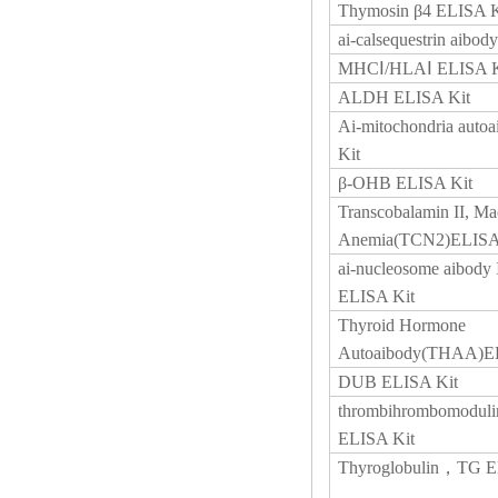
Thymosin β4 ELISA K
ai-calsequestrin aibo
MHCⅠ/HLAⅠ ELISA K
ALDH ELISA Kit
Ai-mitochondria aut
Kit
β-OHB ELISA Kit
Transcobalamin II, Ma
Anemia(TCN2)ELISA
ai-nucleosome aibod
ELISA Kit
Thyroid Hormone
Autoaibody(THAA)EL
DUB ELISA Kit
thrombihrombomodul
ELISA Kit
Thyroglobulin，TG E