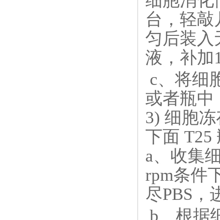
细胞消化
台，轻敲
匀后装入无
液，补加
c、将细胞
或者瓶中
3) 细
下面 T2
a、收集
rpm条件
尽PBS
b、根据