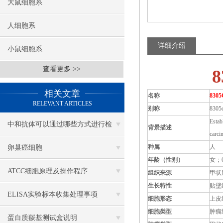
大鼠细胞系
人细胞系
详细介绍
小鼠细胞系
查看更多 >>
相关文章
名称
830
RELEVANT ARTICLES
别称
8305
Estab
中和抗体可以通过哪些方式进行检
背景描述
carci
测？
种属
人
卵巢癌细胞
年龄（性别）
女；
ATCC细胞原理及操作程序
组织来源
甲状
生长特性
贴壁
ELISA实验标本收集处理事项
细胞形态
上皮
细胞类型
肿瘤
蛋白质羰基测试盒说明