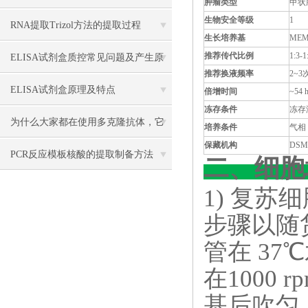
肿瘤类型
甲状
生物安全等级
1
RNA提取Trizol方法的提取过程
生长培养基
MEM
推荐传代比例
1:3-1
ELISA试剂盒质控常见问题及产生原
推荐换液频率
2~3
因分析
ELISA试剂盒原理及特点
倍增时间
~54 
冻存条件
冻存
为什么大家都在使用多克隆抗体，它
培养条件
气相
保藏机构
DSMZ
有什么优点？
PCR反应模板核酸的提取制备方法
二、细胞
1) 复
步骤以随
管在 3
在1000 
基后吹匀