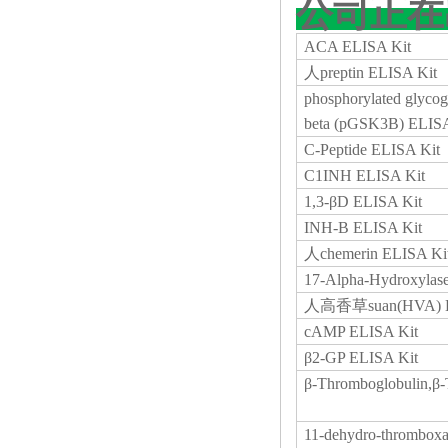
公司正在
ACA ELISA Kit
人
preptin ELISA Kit
phosphorylated glycog
beta (pGSK3B) ELISA
C-Peptide ELISA Kit
C1INH ELISA Kit
1,3-βD ELISA Kit
INH-B ELISA Kit
人
chemerin ELISA Ki
17-Alpha-Hydroxylas
人高香草
suan(HVA) 
cAMP ELISA Kit
β2-GP ELISA Kit
β-Thromboglobulin,β
11-dehydro-thrombo