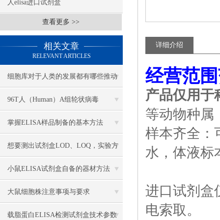
人elisa进口试剂盒
查看更多 >>
相关文章
详细介绍
RELEVANT ARTICLES
经营范围
细胞库对于人类的发展都有哪些推动
产品仅用于
作用
96T人（Human）A组轮状病毒
等动物种属
（Rotavirus）ELISA 检测试剂盒
掌握ELISA样品制备的基本方法
样本齐全：
想要测出试剂盒LOD、LOQ，实验方
水，体液标
案该怎么搭建？
小鼠ELISA试剂盒自备的器材方法
进口试剂盒
大鼠细胞株注意事项与要求
电索取。
载脂蛋白ELISA检测试剂盒技术参数