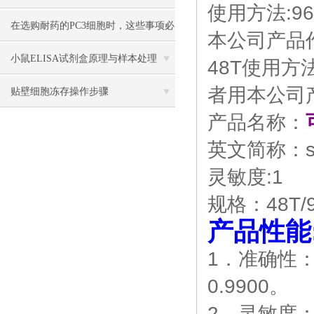
使用方法:9
在选购耐药的PC3细胞时，这些事项必
本公司产品作
须注意
小鼠ELISA试剂盒原理与样本处理
48T使用方
者用本公司产
贴壁细胞冻存操作步骤
产品名称：
英文简称：s
灵敏度:1
规格：48T/9
产品性能
1．准确性
0.9900。
2．灵敏度：z