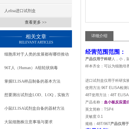
人elisa进口试剂盒
查看更多 >>
相关文章
详细介绍
RELEVANT ARTICLES
经营范围范围：
细胞库对于人类的发展都有哪些推动
产品仅用于科研
人，小，
样本齐全：可以为细胞培
作用
96T人（Human）A组轮状病毒
（Rotavirus）ELISA 检测试剂盒
进口试剂盒仅用于科研实
掌握ELISA样品制备的基本方法
使用方法:96T ELIS
想要测出试剂盒LOD、LOQ，实验方
48T使用方法：48T E
产品名称：
血小板反应蛋
案该怎么搭建？
小鼠ELISA试剂盒自备的器材方法
英文简称：TSP4
灵敏度:0.1
大鼠细胞株注意事项与要求
规格：48T/96T
产品仅用于