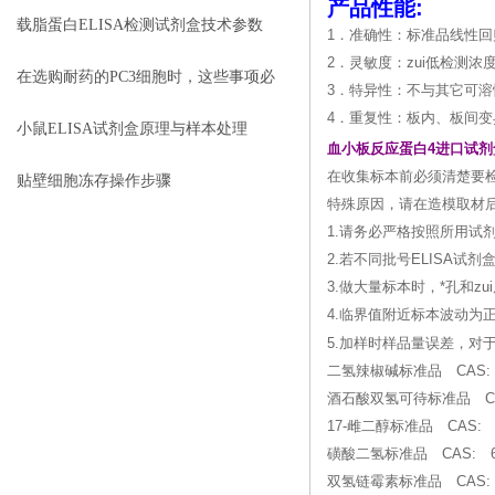
产品性能:
载脂蛋白ELISA检测试剂盒技术参数
1．准确性：标准品线性回归
2．灵敏度：zui低检测浓度小
在选购耐药的PC3细胞时，这些事项必
3．特异性：不与其它可
4．重复性：板内、板间变
须注意
小鼠ELISA试剂盒原理与样本处理
血小板反应蛋白4进口试剂
在收集标本前必须清楚要
贴壁细胞冻存操作步骤
特殊原因，请在造模取材后
1.请务必严格按照所用试
2.若不同批号ELISA
3.做大量标本时，*孔和
4.临界值附近标本波动为
5.加样时样品量误差，
二氢辣椒碱标准品 CAS: 19
酒石酸双氢可待标准品 CAS: 5
17-雌二醇标准品 CAS: 65
磺酸二氢标准品 CAS: 6190
双氢链霉素标准品 CAS: 549