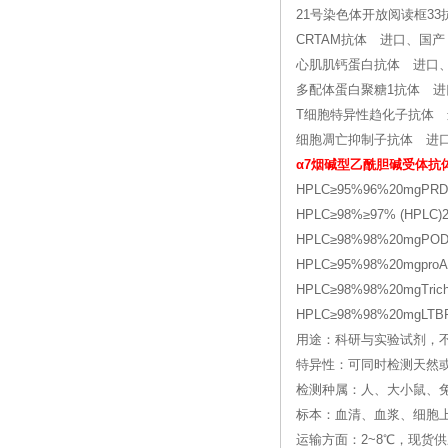
21号染色体开放阅读框3
CRTAM抗体 进口、国产
心肌肌钙蛋白抗体 进口
多配体蛋白聚糖1抗体 进
T细胞特异性趋化子抗体
细胞凋亡抑制子抗体 进
α7烟碱型乙酰胆碱受体抗
HPLC≥95%96%20mgPRD
HPLC≥98%≥97% (HPLC)20
HPLC≥98%98%20mgPO
HPLC≥95%98%20mgpro
HPLC≥98%98%20mgTrichin
HPLC≥98%98%20mgLTB
用途：科研与实验试剂，
特异性：可同时检测天然
检测种属：人、大小鼠、兔
标本：血清、血浆、细胞
运输方面：2~8℃，现货