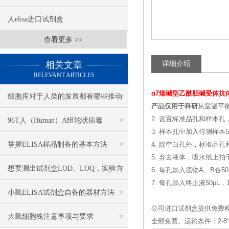
人elisa进口试剂盒
查看更多 >>
相关文章
详细介绍
RELEVANT ARTICLES
α7烟碱型乙酰胆碱受体抗
细胞库对于人类的发展都有哪些推动
产品仅用于科研
从室温平衡
作用
2. 设置标准品孔和样本孔
96T人（Human）A组轮状病毒
3. 样本孔中加入待测样本
（Rotavirus）ELISA 检测试剂盒
掌握ELISA样品制备的基本方法
4. 除空白孔外，标准品孔
5. 弃去液体，吸水纸上
想要测出试剂盒LOD、LOQ，实验方
6. 每孔加入底物A、B各50
7. 每孔加入终止液50μL
案该怎么搭建？
小鼠ELISA试剂盒自备的器材方法
公司进口试剂盒提供免费
大鼠细胞株注意事项与要求
全部免费。运输条件：2