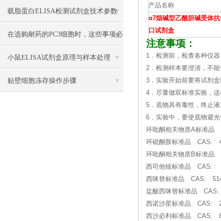
产品名称
载脂蛋白ELISA检测试剂盒技术参数
α7烟碱型乙酰胆碱受体抗
口试剂盒
在选购耐药的PC3细胞时，这些事项必
注意事项：
1．检测前，检查各种仪器
须注意
小鼠ELISA试剂盒原理与样本处理
2．检测样本要澄清，不
贴壁细胞冻存操作步骤
3．实验开始前要将试剂盒
4．尽量做双标准实验，
5．底物具有毒性，终止
6．实验中，要使底物避
环吡酮相关物质A标准品 CAS:
环砒酮胺标准品 CAS: 4162
环吡酮相关物质B标准品 CAS: 
西司他铵标准品 CAS: Cil
西咪替标准品 CAS: 5148
盐酸西咪替标准品 CAS: 700
西诺沙星标准品 CAS: 286
西沙必利标准品 CAS: 810