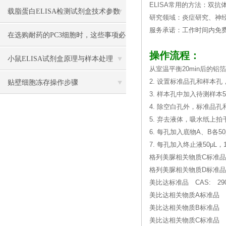
ELISA常用的方法：双抗
载脂蛋白ELISA检测试剂盒技术参数
研究领域：炎症研究、神
服务承诺：工作时间内免
在选购耐药的PC3细胞时，这些事项必
操作流程：
须注意
小鼠ELISA试剂盒原理与样本处理
从室温平衡20min后的
2. 设置标准品孔和样本孔
贴壁细胞冻存操作步骤
3. 样本孔中加入待测样本
4. 除空白孔外，标准品孔
5. 弃去液体，吸水纸上
6. 每孔加入底物A、B各50
7. 每孔加入终止液50μL
格列美脲相关物质C标准品 C
格列美脲相关物质D标准品
美比达标准品 CAS: 2909
美比达相关物质A标准品 CA
美比达相关物质B标准品 CAS:
美比达相关物质C标准品 CA