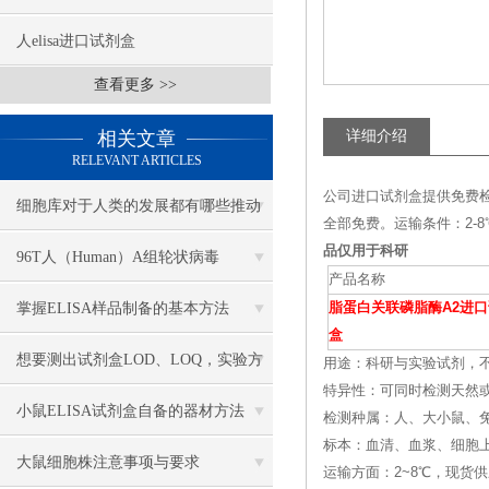
人elisa进口试剂盒
查看更多 >>
相关文章
详细介绍
RELEVANT ARTICLES
公司进口试剂盒提供免费
细胞库对于人类的发展都有哪些推动
全部免费。运输条件：2
品仅用于科研
作用
96T人（Human）A组轮状病毒
产品名称
（Rotavirus）ELISA 检测试剂盒
掌握ELISA样品制备的基本方法
脂蛋白关联磷脂酶A2进
盒
想要测出试剂盒LOD、LOQ，实验方
用途：科研与实验试剂，
特异性：可同时检测天然
案该怎么搭建？
小鼠ELISA试剂盒自备的器材方法
检测种属：人、大小鼠、兔
标本：血清、血浆、细胞
大鼠细胞株注意事项与要求
运输方面：2~8℃，现货