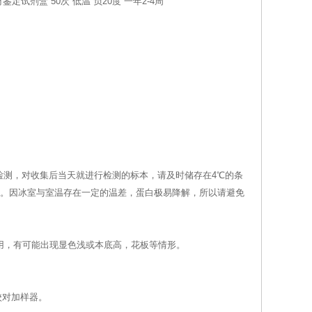
药材鉴定试剂盒
50次
低温
负20度
一年2-4周
检测，对收集后当天就进行检测的标本，请及时储存在4℃的条
保持。因冰室与室温存在一定的温差，蛋白极易降解，所以请避免
叉使用，有可能出现显色浅或本底高，花板等情形。
校对加样器。