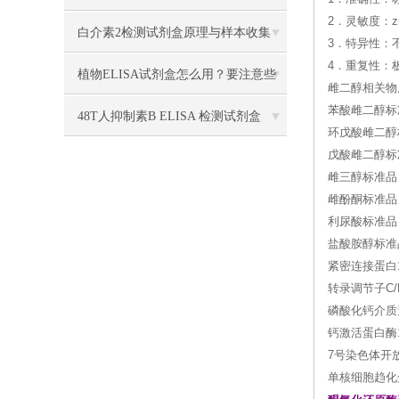
2．灵敏度：zu
类别
白介素2检测试剂盒原理与样本收集
3．特异性：
4．重复性：
植物ELISA试剂盒怎么用？要注意些
雌二醇相关物质
苯酸雌二醇标准品 
什么？
48T人抑制素B ELISA 检测试剂盒
环戊酸雌二醇标准
戊酸雌二醇标准品
雌三醇标准品 C
雌酚酮标准品 C
利尿酸标准品 C
盐酸胺醇标准品 C
紧密连接蛋白
转录调节子C/
磷酸化钙介质
钙激活蛋白酶
7号染色体开
单核细胞趋化