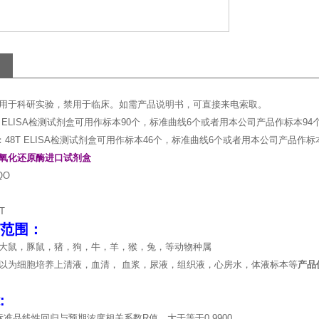
用于科研实验，禁用于临床。如需产品说明书，可直接来电索取。
T ELISA检测试剂盒可用作标本90个，标准曲线6个或者用本公司产品作标本94
：48T ELISA检测试剂盒可用作标本46个，标准曲线6个或者用本公司产品作标
氧化还原酶进口试剂盒
QO
T
范围：
大鼠，豚鼠，猪，狗，牛，羊，猴，兔，等动物种属
以为细胞培养上清液，血清， 血浆，尿液，组织液，心房水，体液标本等
产品
:
标准品线性回归与预期浓度相关系数R值，大于等于0.9900。