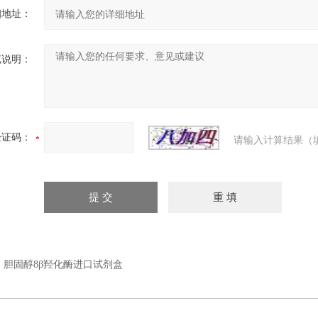
细地址：
充说明：
验证码：
请输入计算结果（
：
胆固醇8β羟化酶进口试剂盒