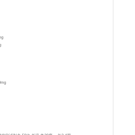
mg
g
0mg