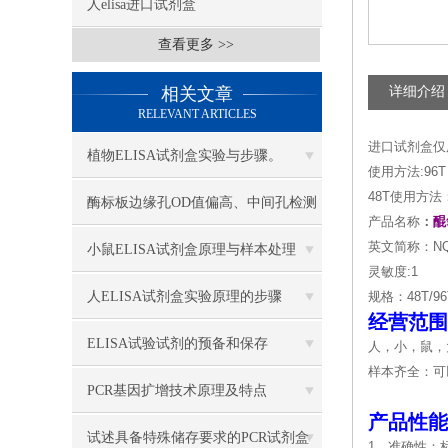
人elisa进口试剂盒
查看更多 >>
相关文章
详细介绍
RELEVANT ARTICLES
进口试剂盒仅
植物ELISA试剂盒实验与步骤。
使用方法:96
48T使用方法
酶标板边缘孔OD值偏高、中间孔检测
产品名称
：
醌
结果稳定，采取哪些措施缓解边缘效
英文简称：N
小鼠ELISA试剂盒原理与样本处理
灵敏度:1
应
人ELISA试剂盒实验原理的步骤
规格：48T/96
经营范围
ELISA试验试剂的预备和保存
人，小，鼠，
样本齐全：可
PCR基因扩增技术原理及特点
产品性能
试述具备特殊储存要求的PCR试剂盒
1．准确性：