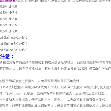
进口试剂盒
Radix ampelopsis白蔹PCR鉴定试剂盒 定做种属检测试剂盒/中
r,0.5M pH7.0
r,0.5M pH7.4
r,0.5M,pH8.0
r,0.5M,pH8.5
r,0.5M,pH9.0
red Saline,5X,pH7.0
red Saline,5X,pH7.4
red Saline,5X,pH8.0
注意：
研
在收集标本前必须清楚要检测的成分是否足够稳定，我们提倡新鲜标本尽早
有特殊原因，请在造模取材后，将标本及时分装后放在-20℃或-70℃条件下
格按照所用试剂盒进行操作，以免导致检测结果的不确定性.
号ELISA试剂盒的不同组分(A液或酶工作液)，或不同试剂的不同组分进行交
本时，*孔和zui后一孔以及一些特殊标本可能影响较大，反应时间上会有误差。
近标本波动为正常现象，任何试剂均不可避免。可以考虑将标本做奇数次复检。
品量误差，对于阴或很阳的标本影响不大，但对阈值附近的标本影响极大，建议