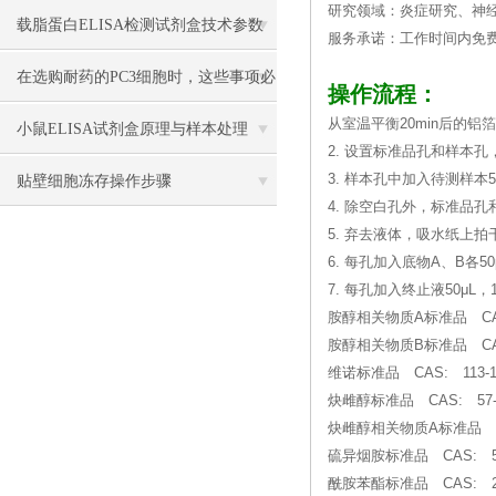
研究领域：炎症研究、神
载脂蛋白ELISA检测试剂盒技术参数
服务承诺：工作时间内免
在选购耐药的PC3细胞时，这些事项必
操作流程：
从室温平衡20min后的
须注意
小鼠ELISA试剂盒原理与样本处理
2. 设置标准品孔和样本孔
3. 样本孔中加入待测样本
贴壁细胞冻存操作步骤
4. 除空白孔外，标准品孔
5. 弃去液体，吸水纸上
6. 每孔加入底物A、B各50
7. 每孔加入终止液50μL
胺醇相关物质A标准品 CAS
胺醇相关物质B标准品 CAS
维诺标准品 CAS: 113-18
炔雌醇标准品 CAS: 57-63
炔雌醇相关物质A标准品 CA
硫异烟胺标准品 CAS: 536
酰胺苯酯标准品 CAS: 21