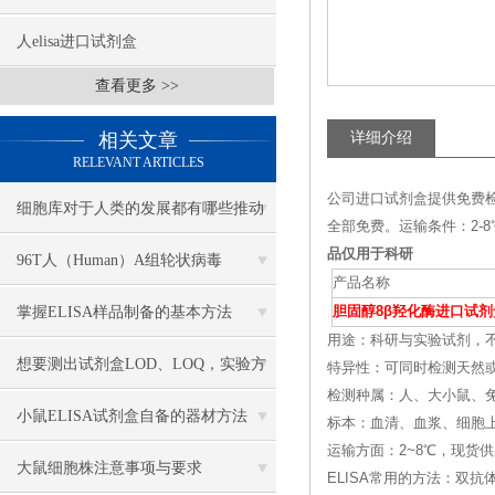
人elisa进口试剂盒
查看更多 >>
相关文章
详细介绍
RELEVANT ARTICLES
公司进口试剂盒提供免费
细胞库对于人类的发展都有哪些推动
全部免费。运输条件：2
品仅用于科研
作用
96T人（Human）A组轮状病毒
产品名称
（Rotavirus）ELISA 检测试剂盒
掌握ELISA样品制备的基本方法
胆固醇8β羟化酶进口试剂
用途：科研与实验试剂，
想要测出试剂盒LOD、LOQ，实验方
特异性：可同时检测天然
检测种属：人、大小鼠、兔
案该怎么搭建？
小鼠ELISA试剂盒自备的器材方法
标本：血清、血浆、细胞
运输方面：2~8℃，现货
大鼠细胞株注意事项与要求
ELISA常用的方法：双抗