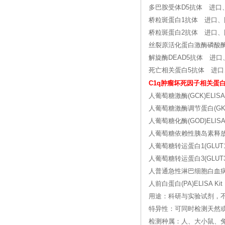
多巴胺受体D5抗体 进口
桥粒斑蛋白1抗体 进口、
桥粒斑蛋白2抗体 进口、
丝裂原活化蛋白激酶磷酸酶
解旋酶DEAD5抗体 进口
死亡相关蛋白5抗体 进口
C1q肿瘤坏死因子相关蛋白
人葡萄糖激酶(GCK)ELISA 
人葡萄糖激酶调节蛋白(GKRP)
人葡萄糖化酶(GOD)ELISA 
人葡萄糖依赖性胰岛素释放多肽(
人葡萄糖转运蛋白1(GLUT1)E
人葡萄糖转运蛋白3(GLUT3)E
人普通急性淋巴细胞白血病抗原(
人前白蛋白(PA)ELISA Kit
用途：科研与实验试剂，
特异性：可同时检测天然
检测种属：人、大小鼠、兔