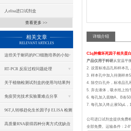
人elisa进口试剂盒
查看更多 >>
相关文章
详细介绍
RELEVANT ARTICLES
C1q肿瘤坏死因子相关蛋白
这些关于耐药的PC3细胞培养的小知
产品仅用于科研
从室温平衡
识，你一定要牢牢掌握
2. 设置标准品孔和样本孔
RT-PCR 反应过程问题处理
3. 样本孔中加入待测样本
关于植物检测试剂盒的使用与结果判
4. 除空白孔外，标准品孔
5. 弃去液体，吸水纸上
断，我有妙招
免疫荧光技术实验重难点分享
6. 每孔加入底物A、B各50
7. 每孔加入终止液50μL
96T人转移趋化生长因子β ELISA 检测
公司进口试剂盒提供免费
试剂盒说明书
高质量RNA获得四种分离方式优缺点
全部免费。运输条件：2