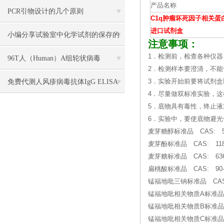
产品名称
PCR引物设计的几个原则
C1q肿瘤坏死因子相关蛋白
进口试剂盒
小编分享试验室中化学试剂的保存的
注意事项：
1．检测前，检查各种仪器
方法
96T人（Human）A组轮状病毒
2．检测样本要澄清，不
（Rotavirus）ELISA 检测试剂盒
免费代测人风疹病毒抗体IgG ELISA
3．实验开始前要将试剂盒
4．尽量做双标准实验，
检测试剂盒说明书
5．底物具有毒性，终止
6．实验中，要使底物避
麦芽糖醇标准品 CAS: 58
麦芽酚标准品 CAS: 118
麦芽糖标准品 CAS: 6363
扁桃酸标准品 CAS: 90-6
锰福地吡三钠标准品 CAS: 14
锰福地吡相关物质A标准品
锰福地吡相关物质B标准品
锰福地吡相关物质C标准品