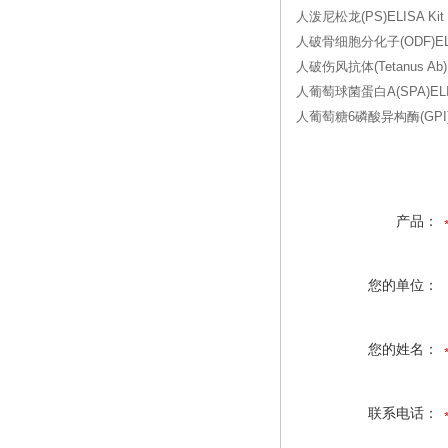
人泼尼松龙(PS)ELISA Kit
人破骨细胞分化子(ODF)ELIS
人破伤风抗体(Tetanus Ab)E
人葡萄球菌蛋白A(SPA)ELIS
人葡萄糖6磷酸异构酶(GPI)EL
产品：
您的单位：
您的姓名：
联系电话：