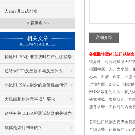
人elisa进口试剂盒
查看更多 >>
相关文章
详细介绍
RELEVANT ARTICLES
谷氨酸转运体1进口试剂盒
构建ELISA标准曲线时易产生哪些常
特异性：可同时检测天然
检测种属：人、大小鼠、兔
见异常？
逆转录PCR反应技术与反应体系
标本：血清、血浆、细胞
运输方面：2~8℃，现货
小鼠ELISA试剂盒的重复性如何评
ELISA常用的方法：双抗
估？
大鼠细胞株注意事项与要求
研究领域：炎症研究、神
服务承诺：工作时间内免
这些有关ELISA检测试剂盒的关键之
公司进口试剂盒提供免费
处，你一定要知道
抗体是如何制备的？
全部免费。运输条件：2