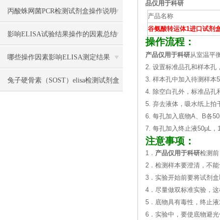
品仅用于科研
丙酸蛛网菌PCR检测试剂盒操作说明
产品名称
谷氨酸转运体1进口试剂
影响ELISA试验结果操作的因素总结
操作流程：
产品仅用于科研
从室温平衡
哪些操作因素影响ELISA测定结果
2. 设置标准品孔和样本孔
3. 样本孔中加入待测样本
兔子硬骨素（SOST）elisa检测试剂盒
4. 除空白孔外，标准品孔
操作流程
5. 弃去液体，吸水纸上
6. 每孔加入底物A、B各50
7. 每孔加入终止液50μL
注意事项：
1．
产品仅用于科研
检测前
2．检测样本要澄清，不
3．实验开始前要将试剂盒
4．尽量做双标准实验，
5．底物具有毒性，终止
6．实验中，要使底物避