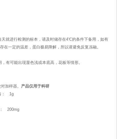
当天就进行检测的标本，请及时储存在4℃的条件下备用，如有
室温存在一定的温差，蛋白极易降解，所以请避免反复冻融。
叉使用，有可能出现显色浅或本底高，花板等情形。
校对加样器。
产品仅用于科研
格： 1g
： 200mg