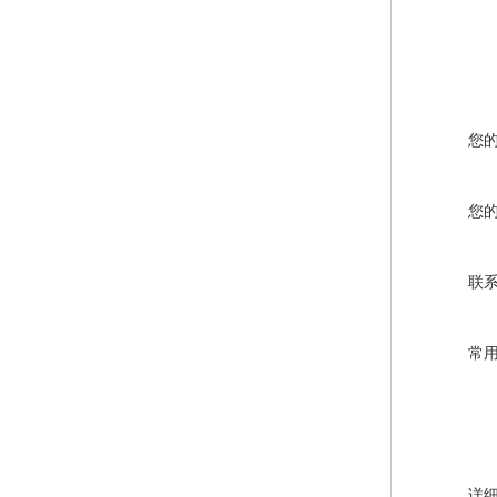
您
您
联
常
详