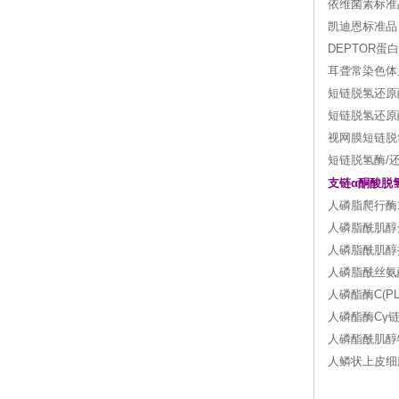
依维菌素标准品 
凯迪恩标准品 
DEPTOR
耳聋常染色体
短链脱氢还原
短链脱氢还原
视网膜短链脱
短链脱氢酶/
支链α酮酸脱
人磷脂爬行酶1(P
人磷脂酰肌醇蛋白
人磷脂酰肌醇抗体Ig
人磷脂酰丝氨酸(P
人磷酯酶C(PLC)
人磷酯酶Cγ链(P
人磷酯酰肌醇特异
人鳞状上皮细胞癌抗