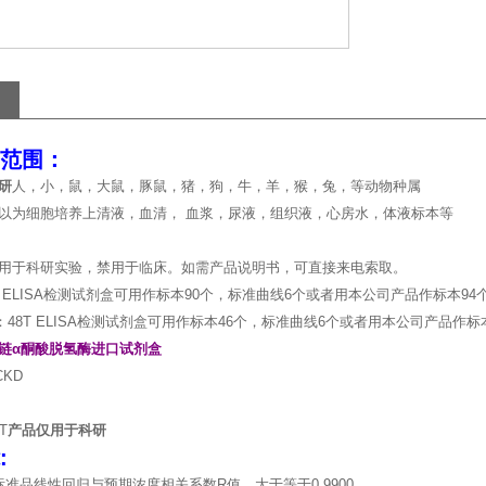
范围：
研
人，小，鼠，大鼠，豚鼠，猪，狗，牛，羊，猴，兔，等动物种属
以为细胞培养上清液，血清， 血浆，尿液，组织液，心房水，体液标本等
用于科研实验，禁用于临床。如需产品说明书，可直接来电索取。
T ELISA检测试剂盒可用作标本90个，标准曲线6个或者用本公司产品作标本94
：48T ELISA检测试剂盒可用作标本46个，标准曲线6个或者用本公司产品作标
链α酮酸脱氢酶进口试剂盒
KD
T
产品仅用于科研
:
标准品线性回归与预期浓度相关系数R值，大于等于0.9900。