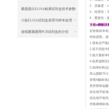
2．灵敏度：zu
验应用
载脂蛋白ELISA检测试剂盒技术参数
3．特异性：
4．重复性：
小鼠ELISA试剂盒原理与样本处理
支链α酮酸脱
在收集标本前
放线菌属通用PCR试剂盒的介绍
特殊原因，请
1.请务必严
2.若不同批
3.做大量标
4.临界值附
5.加样时样
异山梨醇75％溶液
异维A酸标准品 
异舒普林盐酸盐标
依拉地平标准品 
依拉地平相关
伊曲康唑标准品 