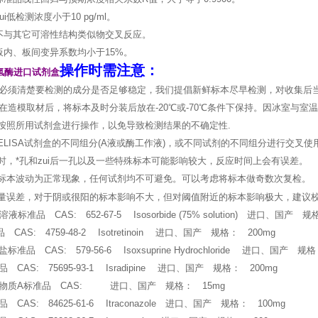
i低检测浓度小于10 pg/ml。
不与其它可溶性结构类似物交叉反应。
板内、板间变异系数均小于15%。
操作时需注意：
氢酶进口试剂盒
必须清楚要检测的成分是否足够稳定，我们提倡新鲜标本尽早检测，对收集后
在造模取材后，将标本及时分装后放在-20℃或-70℃条件下保持。因冰室与
格按照所用试剂盒进行操作，以免导致检测结果的不确定性.
号ELISA试剂盒的不同组分(A液或酶工作液)，或不同试剂的不同组分进行交
本时，*孔和zui后一孔以及一些特殊标本可能影响较大，反应时间上会有误差。
近标本波动为正常现象，任何试剂均不可避免。可以考虑将标本做奇数次复检。
品量误差，对于阴或很阳的标本影响不大，但对阈值附近的标本影响极大，建议
标准品 CAS: 652-67-5 Isosorbide (75% solution) 进口、国产 规
CAS: 4759-48-2 Isotretinoin 进口、国产 规格： 200mg
准品 CAS: 579-56-6 Isoxsuprine Hydrochloride 进口、国产 规格
CAS: 75695-93-1 Isradipine 进口、国产 规格： 200mg
物质A标准品 CAS: 进口、国产 规格： 15mg
CAS: 84625-61-6 Itraconazole 进口、国产 规格： 100mg