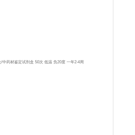
试剂盒/中药材鉴定试剂盒
50次
低温
负20度
一年2-4周