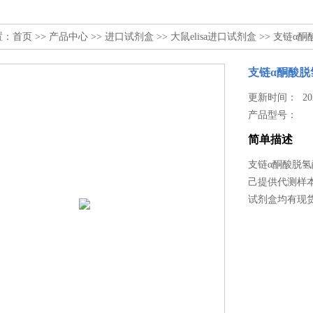
置：
首页
>>
产品中心
>>
进口试剂盒
>>
大鼠elisa进口试剂盒
>> 支链α
支链α酮酸脱
更新时间： 2025
产品型号：
简单描述
支链α酮酸脱
己提供代测样本
试剂盒均有现