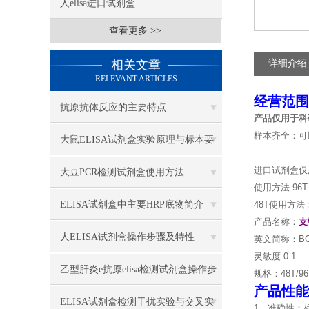
人elisa进口试剂盒
查看更多 >>
相关文章
详细介绍
RELEVANT ARTICLES
经营范围
抗原抗体反应的主要特点
产品仅用于科
样本齐全：可
大鼠ELISA试剂盒实验原理与标本要
求
进口试剂盒仅
大豆PCR检测试剂盒使用方法
使用方法:96
ELISA试剂盒中主要HRP底物简介
48T使用方法
产品名称：
支
人ELISA试剂盒操作步骤及特性
英文简称：BC
灵敏度:0.1
乙型肝炎e抗原elisa检测试剂盒操作步
规格：48T/96
产品性能
骤
ELISA试剂盒检测干扰实验与交叉实
1．准确性：