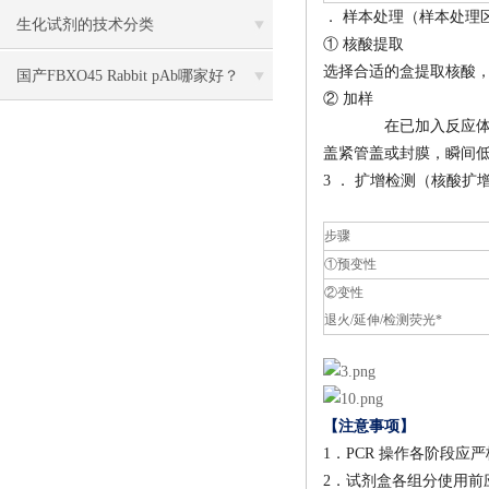
． 样本处理（样本处理
疫分析（ELISA） 试剂盒使用说明书
生化试剂的技术分类
① 核酸提取
选择合适的盒提取核酸
国产FBXO45 Rabbit pAb哪家好？
② 加样
在已加入反应体系
盖紧管盖或封膜，瞬间低
3 ． 扩增检测（核酸扩
步骤
①预变性
②变性
退火/延伸/检测荧光*
【注意事项】
1．PCR 操作各阶段
2．试剂盒各组分使用前