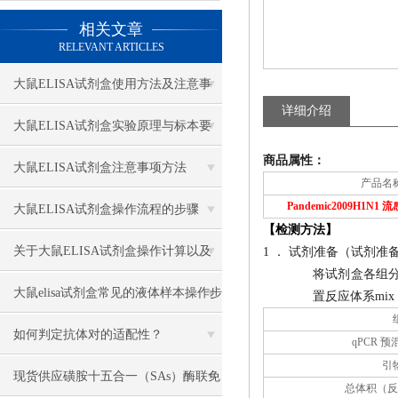
相关文章
RELEVANT ARTICLES
大鼠ELISA试剂盒使用方法及注意事
详细介绍
项
大鼠ELISA试剂盒实验原理与标本要
商品属性：
求
大鼠ELISA试剂盒注意事项方法
产品名
Pandemic2009H1N
大鼠ELISA试剂盒操作流程的步骤
【检测方法】
关于大鼠ELISA试剂盒操作计算以及
1 ． 试剂准备（试剂准
将试剂盒各组分
注意事项总结
大鼠elisa试剂盒常见的液体样本操作步
置反应体系mi
骤
如何判定抗体对的适配性？
qPCR 
引
现货供应磺胺十五合一（SAs）酶联免
总体积（反应