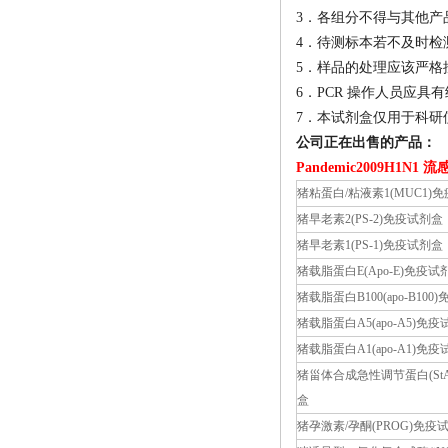
3．各组分不得与其他产
4．待测标本若不及时检测
5．样品的处理应该严格
6．PCR 操作人员应具
7．本试剂盒仅用于科研
公司正在出售的产品：
Pandemic2009H1N
猪粘蛋白/粘液素1(MUC1)
猪早老素2(PS-2)免疫试剂盒
猪早老素1(PS-1)免疫试剂盒
猪载脂蛋白E(Apo-E)免疫试
猪载脂蛋白B100(apo-B100
猪载脂蛋白A5(apo-A5)免
猪载脂蛋白A1(apo-A1)免
猪甾体合成急性调节蛋白(St
盒
猪孕激素/孕酮(PROG)免疫