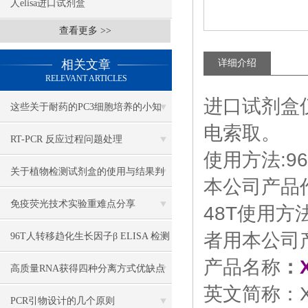
人elisa进口试剂盒
查看更多 >>
相关文章
详细介绍
RELEVANT ARTICLES
进口试剂盒
这些关于耐药的PC3细胞培养的小知
电索取。
识，你一定要牢牢掌握
RT-PCR 反应过程问题处理
使用方法:9
关于植物检测试剂盒的使用与结果判
本公司产品作
断，我有妙招
免疫荧光技术实验重难点分享
48T使用方
者用本公司产
96T人转移趋化生长因子β ELISA 检测
产品名称
：
试剂盒说明书
高质量RNA获得四种分离方式优缺点
英文简称：X
PCR引物设计的几个原则