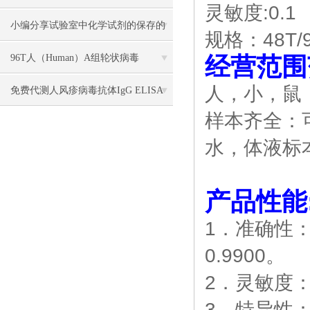
灵敏度:0.1
小编分享试验室中化学试剂的保存的
规格：48T/9
方法
经营范围
96T人（Human）A组轮状病毒
人，小，鼠
（Rotavirus）ELISA 检测试剂盒
免费代测人风疹病毒抗体IgG ELISA
样本齐全：
检测试剂盒说明书
水，体液标
产品性能
1．准确性
0.9900。
2．灵敏度：z
3．特异性