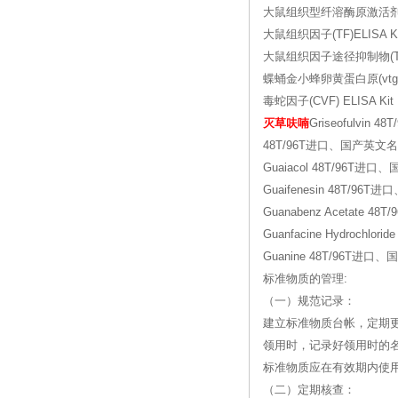
大鼠组织型纤溶酶原激活剂(t-P
大鼠组织因子(TF)ELISA 
大鼠组织因子途径抑制物(TFP
蝶蛹金小蜂卵黄蛋白原(vtg)
毒蛇因子(CVF) ELISA K
灭草呋喃
Griseofulvin 
48T/96T进口、国产英文名称16
Guaiacol 48T/96T进
Guaifenesin 48T/9
Guanabenz Acetate 
Guanfacine Hydrochlo
Guanine 48T/96T进
标准物质的管理:
（一）规范记录：
建立标准物质台帐，定期
领用时，记录好领用时的
标准物质应在有效期内使
（二）定期核查：