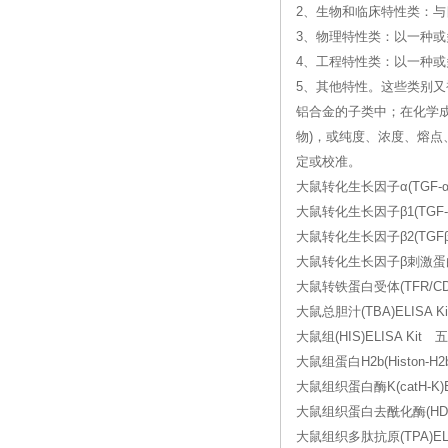
2、生物和临床特性类：
3、物理特性类：以一种
4、工程特性类：以一种
5、其他特性。这些类别
铝合金的子类中；在化学
物)，或纯度、浓度、熔
定或校准。
大鼠转化生长因子α(TGF-α)
大鼠转化生长因子β1(TGF-β
大鼠转化生长因子β2(TGFβ2)
大鼠转化生长因子β刺激蛋白22
大鼠转铁蛋白受体(TFR/CD7
大鼠总胆汁(TBA)ELISA 
大鼠组(HIS)ELISA Kit
大鼠组蛋白H2b(Histon-H2b
大鼠组织蛋白酶K(catH-K)
大鼠组织蛋白去酰化酶(HD)E
大鼠组织多肽抗原(TPA)ELIS