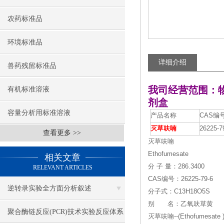
农药标准品
环境标准品
详细介绍
兽药残留标准品
我司经营范围：
有机标准溶液
剂盒
容量分析用标准溶液
产品名称
CAS编
灭草呋喃
26225-7
查看更多 >>
灭草呋喃
Ethofumesate
相关文章
分 子 量：286.3400
RELEVANT ARTICLES
CAS编号：26225-79-6
逆转录实验全方面分析叙述
分子式：C13H18O5S
别 名：乙氧呋草黄
聚合酶链反应(PCR)技术实验反应体系
灭草呋喃--(Ethofumesat