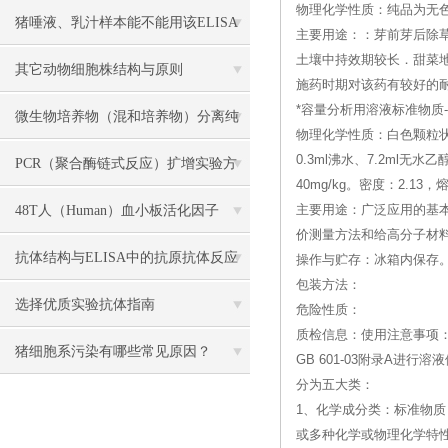
物理化学性质：纯品为无
各组份解析
猪唾液、乳汁样本能不能用该ELISA
主要用途：：芽前芽后除草剂
土壤中持效期较长．甜菜地中
试剂盒检测？
其它动物细胞株结构与原则
施药时期对该药有较好的
*容量分析用溶液标准物质--(Sodi
微生物培养物（混和培养物）分离纯
物理化学性质：白色颗粒状
0.3ml沸水、7.2ml
化主要方法介绍
PCR（聚合酶链式反应）扩增实验方
40mg/kg。密度：2.13，
法详述
48T人（Human）血小板活化因子
主要用途：广泛应用的基
价测量方法和给高分子材
（PAF） ELISA 检测试剂盒说明书
抗体结构与ELISA中的抗原抗体反应
操作与贮存：冰箱内保存
包装方法：
解读
选择优质实验抗体指南
危险性质：
质检信息：使用注意事项：
猪细胞系污染有哪些常见原因？
GB 601-03附录A
分为五大类：
1、化学成分类：标准物质
或多种化学或物理化学特