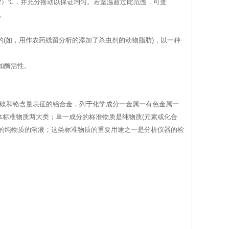
±2）℃，并充分摇动以保证均匀。若室温超过此范围，可查
。
的(如，用作农药残留分析的添加了杀虫剂的动物脂肪)，以一种
如酶活性。
、镍和铬含量表征的铝合金，列于化学成分一金属一有色金属一
标准物质两大类；单一成分的标准物质是纯物质(元素或化合
的纯物质的溶液；这类标准物质的重要用途之一是分析仪器的检