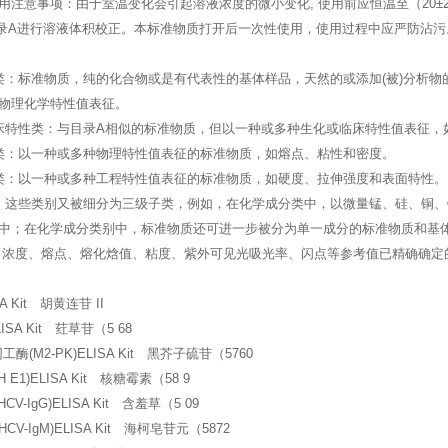
用注意事项：由于室温变化会引起溶液浓度的微小变化, 使用前应恒温至（20
-03附录A进行溶液体积校正。本标准物质打开后一次性使用，使用过程中应严防沾污
类：标准物质，纯的化合物或是有代表性的基体样品，天然的或添加(被)分析物
物理化学特性值表征。
床特性类：与目录A相似的标准物质，但以一种或多种生化或临床特性值表征，
类：以一种或多种物理特性值表征的标准物质，如熔点、粘性和密度。
类：以一种或多种工程特性值表征的标准物质，如硬度、拉伸强度和表面特性。
。这些类别又被细分为三级子类，例如，在化学成分类中，以微量锰、硅、铜
中；在化学成分类别中，标准物质还可进一步被分为单一成分的标准物质和基体
、浓度、熔点、熔化焓值、粘度、紫外可见光吸光率、闪点等参考值已精确确定
A Kit 胡黄连苷 II
ISA Kit 荭草苷（5 68
酶(M2-PK)ELISA Kit 黑芥子硫苷（5760
 E1)ELISA Kit 核糖霉素（58 9
CV-IgG)ELISA Kit 含羞草（5 09
CV-IgM)ELISA Kit 海柯皂苷元（5872