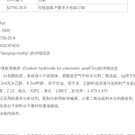
CAS编号
包装
52756-25-9
可根据客户要求大包装订制
hyl
.7600
56-25-9
15ClFNO3
lamprop-methyl )的详细信息
物质--(Sodium hydroxide for volumetric analFSis)的详细信息
：白色颗粒状，条状或小片状固体。易吸收空气中的水分和二氧化碳。1g溶于0.
水、7.2ml无水乙醇、4.2ml甲醇，溶于甘油。溶于水、乙醇时或溶液与混和时
密度：2.13，熔点：318℃，沸点：1390℃，折光率：1.473-1.475
泛应用的基本分析试剂。配制分析用标准碱液。少量二氧化碳和水分的吸收剂
给高分子材料分子量特性量值赋值。
冰箱内保存。