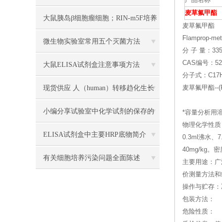
产品名称
麦草氟甲酯
大鼠胰岛β细胞瘤细胞；RIN-m5F培养
麦草氟甲酯
Flamprop-met
操作说明
微生物实验室常用五个灭菌方法
分 子 量：335
CAS编号：527
大鼠ELISA试剂盒注意事项方法
分子式：C17H
现货供应 人（human）转移趋化生长
麦草氟甲酯--(F
因子β1（TGF-β1） 说明书
小编分享试验室中化学试剂的保存的
*容量分析用溶液标准
物理化学性质
方法
ELISA试剂盒中主要HRP底物简介
0.3ml沸
40mg/kg。
有关细胞培养污染问题全面陈述
主要用途：广
价测量方法和
操作与贮存：
包装方法：
危险性质：