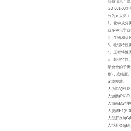
质检信息：使
GB 601
分为五大类：
1、化学成分
或多种化学或
2、生物和临
3、物理特性
4、工程特性
5、其他特性
铝合金的子类
物)，或纯度
定或校准。
人(MDA)ELIS
人激酶(PK)EL
人激酶M2型同工
人脱酶E1(PDH
人型肝炎IgG(H
人型肝炎IgM(H