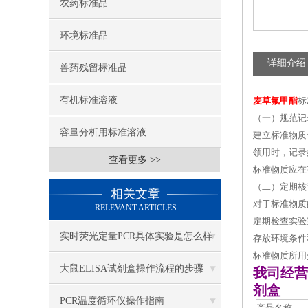
农药标准品
环境标准品
详细介绍
兽药残留标准品
有机标准溶液
麦草氟甲酯
标
（一）规范记
容量分析用标准溶液
建立标准物质
领用时，记录
查看更多 >>
标准物质应在
（二）定期核
相关文章
对于标准物质
RELEVANT ARTICLES
定期检查实验
实时荧光定量PCR具体实验是怎么样
存放环境条件
标准物质所用
做的？
大鼠ELISA试剂盒操作流程的步骤
我司经营
剂盒
PCR温度循环仪操作指南