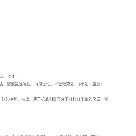
9ml冷水、
产生剧热。溶液呈强碱性。有腐蚀性。半数致死量 （小鼠，腹腔）
。酸的中和。钠盐。用于校准测定高分子材料分子量的仪器、评