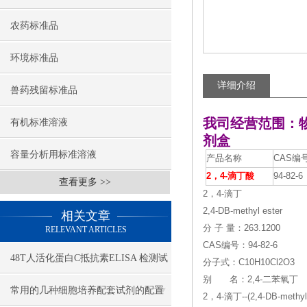
农药标准品
环境标准品
详细介绍
兽药残留标准品
我司经营范围：
有机标准溶液
剂盒
容量分析用标准溶液
产品名称
CAS编
2，4-滴丁酸
94-82-6
查看更多 >>
2，4-滴丁
2,4-DB-methyl ester
相关文章
分 子 量：263.1200
RELEVANT ARTICLES
CAS编号：94-82-6
48T人活化蛋白C抵抗素ELISA 检测试
分子式：C10H10Cl2O3
别 名：2,4-二苯氧丁
剂盒
常用的几种细胞培养配套试剂的配置
2，4-滴丁--(2,4-DB-meth