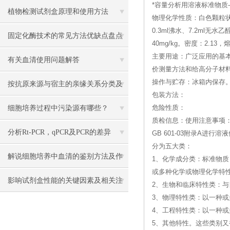
*容量分析用溶液标准物质--(Sodi
植物检测试剂盒原理和使用方法
物理化学性质：白色颗粒状
0.3ml沸水、7.2ml
固定化酶技术的常见方法优缺点盘点
40mg/kg。密度：2.13，
主要用途：广泛应用的基
有关血清使用问题解答
价测量方法和给高分子材
操作与贮存：冰箱内保存
按抗原来源与宿主的亲缘关系分类及
包装方法：
其制备的方法
细胞培养过程中污染源有哪些？
危险性质：
质检信息：使用注意事项：
分析Rt-PCR，qPCR及PCR的差异
GB 601-03附录A
分为五大类：
解说细胞培养中血清的鉴别方法及作
1、化学成分类：标准物质
或多种化学或物理化学特
用
影响试剂盒性能的关键因素及相关注
2、生物和临床特性类：
3、物理特性类：以一种
意事项
4、工程特性类：以一种
5、其他特性。这些类别