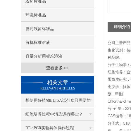
农药标准品
环境标准品
详细介绍
兽药残留标准品
有机标准溶液
公司主营产品
生化试剂：抗
容量分析用标准溶液
种品牌。
分子生物学：核
查看更多 >>
细胞培养：血
蛋白质研究：
相关文章
免疫学：抗体
RELEVANT ARTICLES
酞二甲酯
想使用好植物ELISA试剂盒只需要简
Chlorthal-dim
分 子 量：331
单的九个步骤
细胞培养过程中污染源有哪些？
CAS编号：186
分子式：C10H
RT-qPCR实验具体操作过程
别 名：2,3