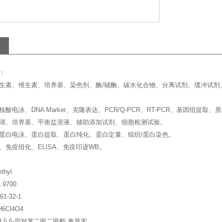
：
生素、维生素、培养基、染色剂、酶/辅酶、碳水化合物、分离试剂、缓冲试剂
酸电泳、DNA Marker、克隆表达、PCR/Q-PCR、RT-PCR、基因组提
清、培养基、平衡盐溶液、辅助添加试剂、细胞检测试验。
蛋白电泳、蛋白提取、蛋白纯化、蛋白定量、组织/蛋白染色。
、免疫组化、ELISA、免疫印迹WB。
ethyl
.9700
1-32-1
6Cl4O4
,5,6-四对苯二甲二甲酯,敌草索