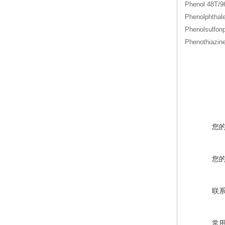
Phenol 48T
Phenolphth
Phenolsulf
Phenothia
您
您
联
常