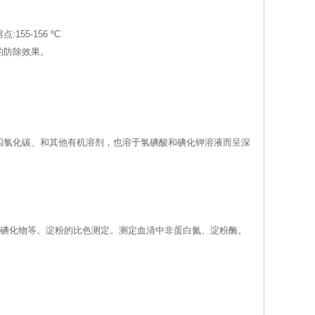
5-156 ºC
的防除效果。
四氯化碳、和其他有机溶剂，也溶于氢碘酸和碘化钾溶液而呈深
烷及碘化物等。淀粉的比色测定。测定血清中非蛋白氮、淀粉酶。