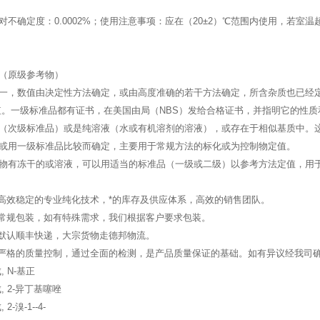
对不确定度：0.0002%；使用注意事项：应在（20±2）℃范围内使用，若室温
（原级参考物）
一，数值由决定性方法确定，或由高度准确的若干方法确定，所含杂质也已经定
值。一级标准品都有证书，在美国由局（NBS）发给合格证书，并指明它的性质
（次级标准品）或是纯溶液（水或有机溶剂的溶液），或存在于相似基质中。
或用一级标准品比较而确定，主要用于常规方法的标化或为控制物定值。
物有冻干的或溶液，可以用适当的标准品（一级或二级）以参考方法定值，用
：高效稳定的专业纯化技术，*的库存及供应体系，高效的销售团队。
：常规包装，如有特殊需求，我们根据客户要求包装。
：默认顺丰快递，大宗货物走德邦物流。
：严格的质量控制，通过全面的检测，是产品质量保证的基础。如有异议经我司
 N-基正
, 2-异丁基噻唑
-溴-1--4-