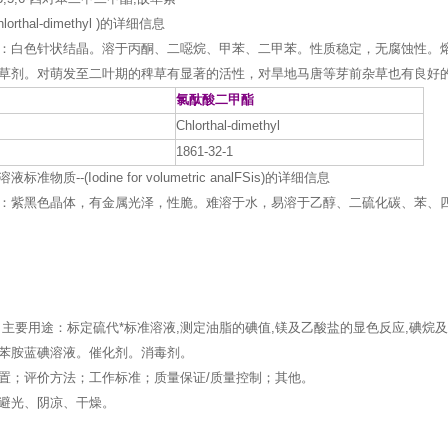
lorthal-dimethyl )的详细信息
：白色针状结晶。溶于丙酮、二噁烷、甲苯、二甲苯。性质稳定，无腐蚀性。熔点:15
草剂。对萌发至二叶期的稗草有显著的活性，对旱地马唐等芽前杂草也有良好
氯酞酸二甲酯
Chlorthal-dimethyl
1861-32-1
准物质--(Iodine for volumetric analFSis)的详细信息
：紫黑色晶体，有金属光泽，性脆。难溶于水，易溶于乙醇、二硫化碳、苯、
主要用途：标定硫代*标准溶液,测定油脂的碘值,镁及乙酸盐的显色反应,碘
苯胺蓝碘溶液。催化剂。消毒剂。
置；评价方法；工作标准；质量保证/质量控制；其他。
避光、阴凉、干燥。