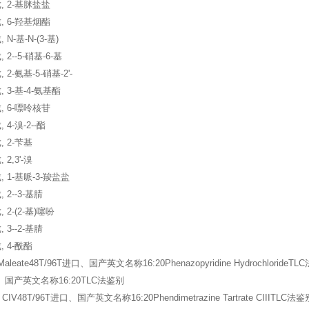
, 2-基脒盐盐
, 6-羟基烟酯
N-基-N-(3-基)
2--5-硝基-6-基
2-氨基-5-硝基-2'-
 3-基-4-氨基酯
, 6-嘌呤核苷
4-溴-2--酯
 2-苄基
2,3'-溴
 1-基哌-3-羧盐盐
2--3-基腈
2-(2-基)噻吩
3--2-基腈
 4-酰酯
e Maleate48T/96T进口、国产英文名称16:20Phenazopyridine HydrochlorideT
口、国产英文名称16:20TLC法鉴别
tal CIV48T/96T进口、国产英文名称16:20Phendimetrazine Tartrate CIIITLC法鉴