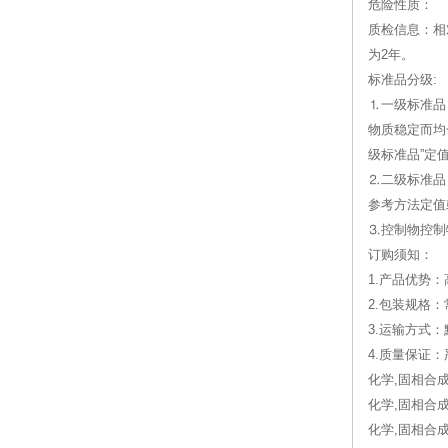
危险性质：
质检信息：相
为2年。
标准品分级:
⒈一级标准品
物质稳定而均
级标准品”定
⒉二级标准品
参考方法定值
⒊控制物控制
订购须知：
1.产品优势
2.包装规格
3.运输方式
4.质量保证
化学,固相合成,
化学,固相合成
化学,固相合成, 2