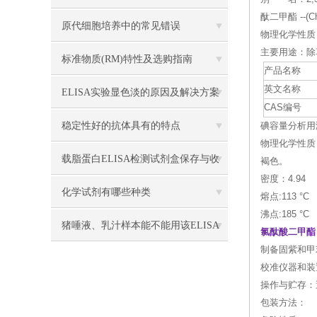
酞二甲酯 --(Ch
原代细胞培养中的常见错误
物理化学性质
主要用途：除
标准物质​(RM)特性及选购指南
产品名称
英文名称
ELISA实验显色淡的原因及解决方案
CAS编号
稳定性好的抗体具有的特点
碘容量分析用溶液标
物理化学性质
载脂蛋白ELISA检测试剂盒保存与收
褐色。
密度：4.94
集
化学试剂有哪些种类
熔点:113 °C
沸点:185 °C
猪唾液、乳汁样本能不能用该ELISA
氯酞酸二甲酯
制备固紫和甲
试剂盒检测？
校准仪器和装
操作与贮存：
包装方法：