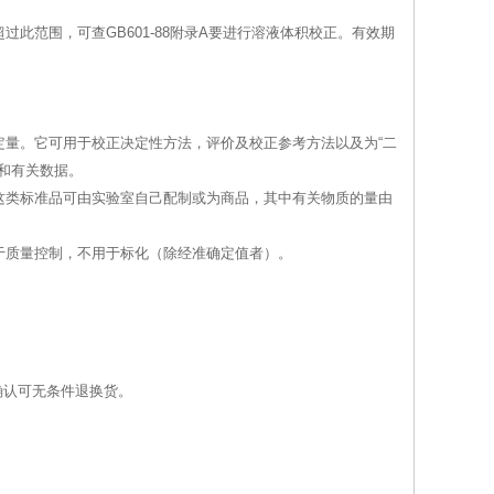
超过此范围，可查GB601-88附录A要进行溶液体积校正。有效期
量。它可用于校正决定性方法，评价及校正参考方法以及为“二
和有关数据。
这类标准品可由实验室自己配制或为商品，其中有关物质的量由
于质量控制，不用于标化（除经准确定值者）。
确认可无条件退换货。