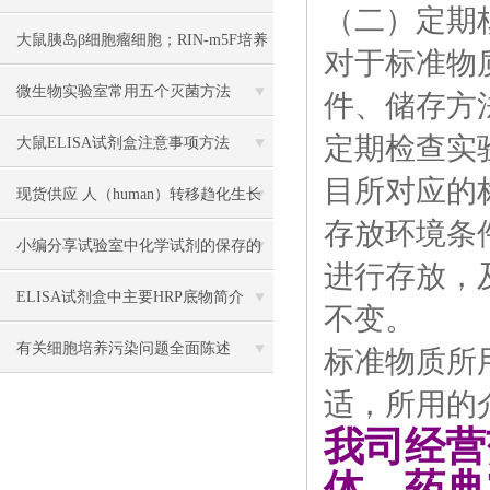
（二）定期
大鼠胰岛β细胞瘤细胞；RIN-m5F培养
对于标准物
操作说明
微生物实验室常用五个灭菌方法
件、储存方
定期检查实
大鼠ELISA试剂盒注意事项方法
目所对应的
现货供应 人（human）转移趋化生长
存放环境条
因子β1（TGF-β1） 说明书
小编分享试验室中化学试剂的保存的
进行存放，
方法
ELISA试剂盒中主要HRP底物简介
不变。
有关细胞培养污染问题全面陈述
标准物质所
适，所用的
我司经营
体、药典