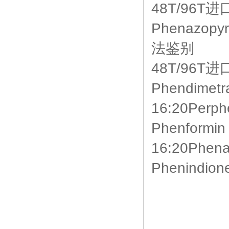
48T/96T进
Phenazopy
法鉴别
48T/96T
Phendimet
16:20Perp
Phenform
16:20Phen
Phenind