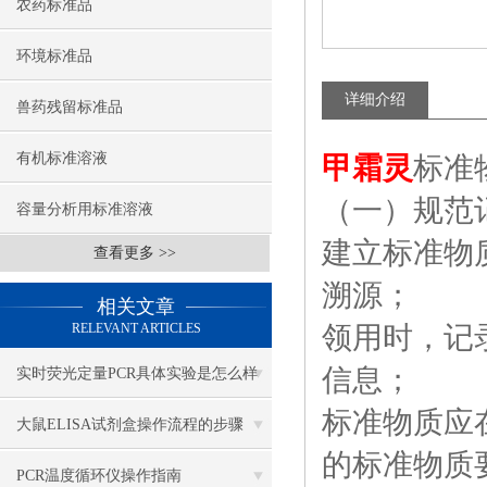
农药标准品
环境标准品
详细介绍
兽药残留标准品
有机标准溶液
甲霜灵
标准
（一）规范
容量分析用标准溶液
建立标准物
查看更多 >>
溯源；
相关文章
RELEVANT ARTICLES
领用时，记
信息；
实时荧光定量PCR具体实验是怎么样
标准物质应
做的？
大鼠ELISA试剂盒操作流程的步骤
的标准物质
PCR温度循环仪操作指南