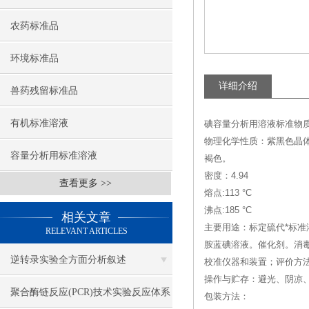
农药标准品
环境标准品
详细介绍
兽药残留标准品
有机标准溶液
碘容量分析用溶液标准物质--(Iod
物理化学性质：紫黑色晶
容量分析用标准溶液
褐色。
密度：4.94
查看更多 >>
熔点:113 °C
沸点:185 °C
相关文章
主要用途：标定硫代*标准
RELEVANT ARTICLES
胺蓝碘溶液。催化剂。消
逆转录实验全方面分析叙述
校准仪器和装置；评价方
操作与贮存：避光、阴凉
聚合酶链反应(PCR)技术实验反应体系
包装方法：