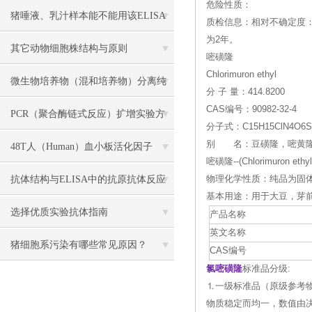
危险性质：
各组份解析
猪唾液、乳汁样本能不能用该ELISA
质检信息：相对不确定度：0
为2年。
试剂盒检测？
其它动物细胞株结构与原则
嘧磺隆
Chlorimuron ethyl
微生物培养物（混和培养物）分离纯
分 子 量：414.8200
CAS编号：90982-32-4
化主要方法介绍
PCR（聚合酶链式反应）扩增实验方
分子式：C15H15ClN4O6S
别 名：豆磺隆，嘧黄隆,2
法详述
48T人（Human）血小板活化因子
嘧磺隆--(Chlorimuron et
（PAF） ELISA 检测试剂盒说明书
抗体结构与ELISA中的抗原抗体反应
物理化学性质：纯品为固体
基本用途：用于大豆，芽
解读
选择优质实验抗体指南
产品名称
英文名称
猪细胞系污染有哪些常见原因？
CAS编号
氯嘧磺隆
标准品分级:
⒈一级标准品（原级参考
物质稳定而均一，数值由