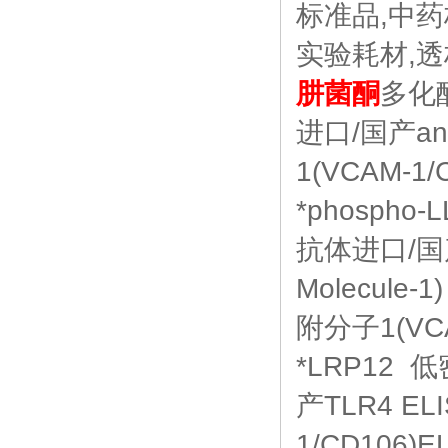
标准品,中药
实验耗材,透析
肼菌酮
多化酶
进口/国产an
1(VCAM-1
*phospho
抗体进口/国产sIC
Molecul
附分子1(VCA
*LRP12
产TLR4 E
1/CD106