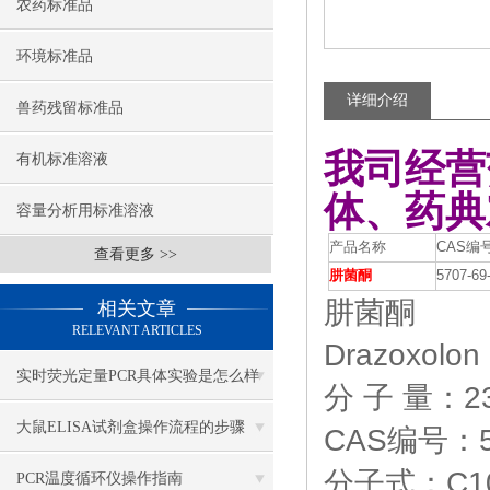
农药标准品
环境标准品
详细介绍
兽药残留标准品
我司经营
有机标准溶液
体、药典
容量分析用标准溶液
产品名称
CAS编
查看更多 >>
肼菌酮
5707-69
肼菌酮
相关文章
RELEVANT ARTICLES
Drazoxolon
实时荧光定量PCR具体实验是怎么样
分 子 量：23
做的？
大鼠ELISA试剂盒操作流程的步骤
CAS编号：57
分子式：C10
PCR温度循环仪操作指南