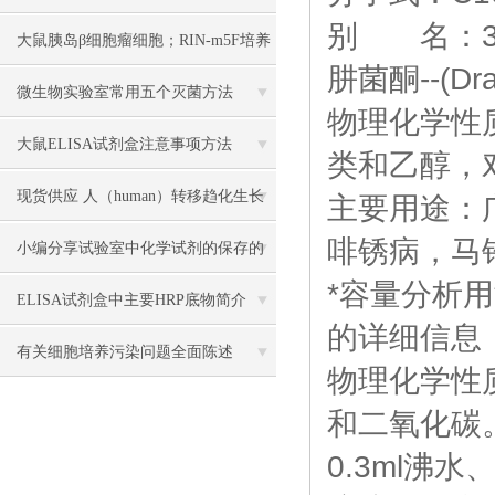
别 名：3-甲
大鼠胰岛β细胞瘤细胞；RIN-m5F培养
肼菌酮--(Dr
操作说明
微生物实验室常用五个灭菌方法
物理化学性
大鼠ELISA试剂盒注意事项方法
类和乙醇，对
现货供应 人（human）转移趋化生长
主要用途：
啡锈病，马
因子β1（TGF-β1） 说明书
小编分享试验室中化学试剂的保存的
*容量分析用溶液标
方法
ELISA试剂盒中主要HRP底物简介
的详细信息
有关细胞培养污染问题全面陈述
物理化学性
和二氧化碳。
0.3ml沸