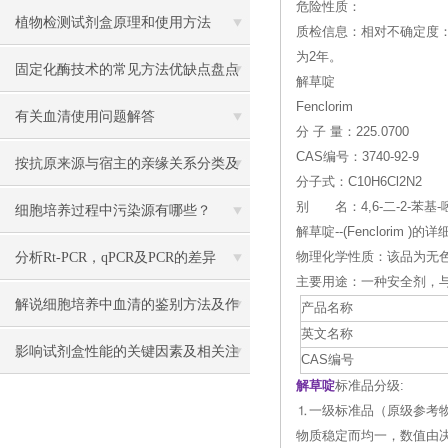
危险性质：
植物检测试剂盒原理和使用方法
质检信息：相对不确定度：0
为2年。
固定化酶技术的常见方法优缺点盘点
解草啶
Fenclorim
有关血清使用问题解答
分 子 量：225.0700
CAS编号：3740-92-9
按抗原来源与宿主的亲缘关系分类及
分子式：C10H6Cl2N2
别 名：4,6-二-2-苯基-
其制备的方法
细胞培养过程中污染源有哪些？
解草啶--(Fenclorim )的
分析Rt-PCR，qPCR及PCR的差异
物理化学性质：该品为无色
主要用途：一种安全剂，
解说细胞培养中血清的鉴别方法及作
产品名称
英文名称
用
影响试剂盒性能的关键因素及相关注
CAS编号
解草啶
标准品分级:
意事项
⒈一级标准品（原级参考
物质稳定而均一，数值由