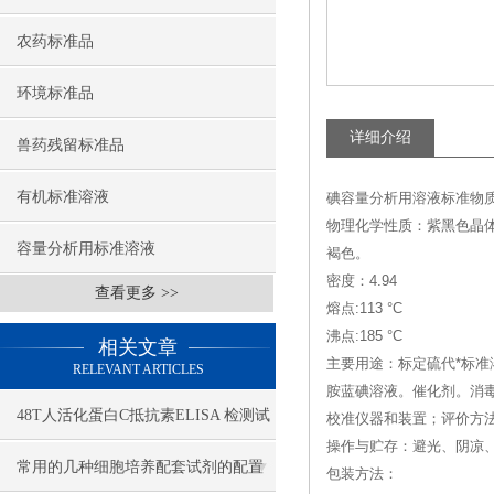
农药标准品
环境标准品
详细介绍
兽药残留标准品
有机标准溶液
碘容量分析用溶液标准物质--(Iod
物理化学性质：紫黑色晶
容量分析用标准溶液
褐色。
密度：4.94
查看更多 >>
熔点:113 °C
沸点:185 °C
相关文章
主要用途：标定硫代*标准
RELEVANT ARTICLES
胺蓝碘溶液。催化剂。消
48T人活化蛋白C抵抗素ELISA 检测试
校准仪器和装置；评价方
操作与贮存：避光、阴凉
剂盒
常用的几种细胞培养配套试剂的配置
包装方法：