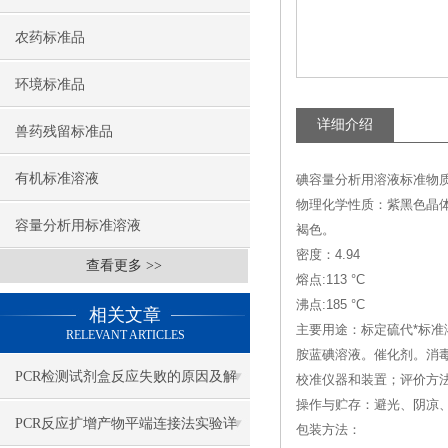
农药标准品
环境标准品
详细介绍
兽药残留标准品
有机标准溶液
碘容量分析用溶液标准物质--(Iod
物理化学性质：紫黑色晶
容量分析用标准溶液
褐色。
密度：4.94
查看更多 >>
熔点:113 °C
沸点:185 °C
相关文章
主要用途：标定硫代*标准
RELEVANT ARTICLES
胺蓝碘溶液。催化剂。消
PCR检测试剂盒​反应失败的原因及解
校准仪器和装置；评价方
操作与贮存：避光、阴凉
决方法
PCR反应扩增产物平端连接法实验详
包装方法：