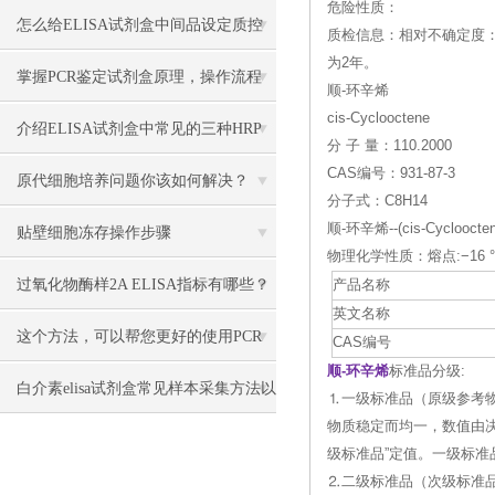
危险性质：
述
怎么给ELISA试剂盒中间品设定质控
质检信息：相对不确定度：0
为2年。
指标和合格标准？
掌握PCR鉴定试剂盒原理，操作流程
顺-环辛烯
cis-Cyclooctene
更顺畅
介绍ELISA试剂盒中常见的三种HRP
分 子 量：110.2000
CAS编号：931-87-3
底物
原代细胞培养问题你该如何解决？
分子式：C8H14
顺-环辛烯--(cis-Cyclooc
贴壁细胞冻存操作步骤
物理化学性质：熔点:−16 °C，
过氧化物酶样2A ELISA指标有哪些？
产品名称
英文名称
这个方法，可以帮您更好的使用PCR
CAS编号
顺-环辛烯
标准品分级:
检测试剂盒
白介素elisa试剂盒常见样本采集方法以
⒈一级标准品（原级参考
物质稳定而均一，数值由
及注意事项
级标准品”定值。一级标准
⒉二级标准品（次级标准