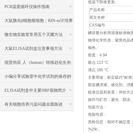
低温下防效更差。
PCR温度循环仪操作指南
产品名称
英文名称
大鼠胰岛β细胞瘤细胞；RIN-m5F培养
CAS编号
碘容量分析用溶液标准物质--(Iod
操作说明
微生物实验室常用五个灭菌方法
物理化学性质：紫黑色晶
褐色。
大鼠ELISA试剂盒注意事项方法
密度：4.94
现货供应 人（human）转移趋化生长
熔点:113 °C
沸点:185 °C
因子β1（TGF-β1） 说明书
小编分享试验室中化学试剂的保存的
主要用途：标定硫代*标准
胺蓝碘溶液。催化剂。消
方法
ELISA试剂盒中主要HRP底物简介
校准仪器和装置；评价方
操作与贮存：避光、阴凉
有关细胞培养污染问题全面陈述
包装方法：
危险性质：
质检信息：相对不确定度：0
为2年。