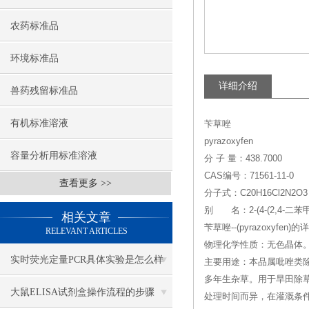
农药标准品
环境标准品
详细介绍
兽药残留标准品
有机标准溶液
苄草唑
pyrazoxyfen
容量分析用标准溶液
分 子 量：438.7000
CAS编号：71561-11-0
查看更多 >>
分子式：C20H16Cl2N2O3
别 名：2-(4-(2,4-二
相关文章
苄草唑--(pyrazoxyfen)
RELEVANT ARTICLES
物理化学性质：无色晶体。密
实时荧光定量PCR具体实验是怎么样
主要用途：本品属吡唑类除革
多年生杂草。用于旱田除草
做的？
大鼠ELISA试剂盒操作流程的步骤
处理时间而异，在灌溉条件