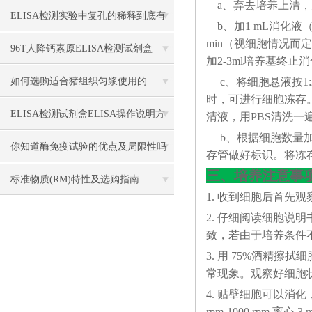
a、弃去培养上清，
（PAF） ELISA 检测试剂盒说明书
ELISA检测实验中复孔的稀释到底有
b、加1 mL消化液（0
min（视细胞情况
多关键
96T人降钙素原ELISA检测试剂盒
加2-3ml培养基终止
如何选购适合猪组织匀浆使用的
c、将细胞悬液按1:
时，可进行细胞冻存。下
ELISA试剂盒？
ELISA检测试剂盒ELISA操作说明方
清液，用PBS清洗一
b、根据细胞数量加入
法
你知道酶免疫试验的优点及局限性吗
存管做好标识。将冻存
三、培养注意事
标准物质​(RM)特性及选购指南
1. 收到细胞后首先
2. 仔细阅读细胞
致，若由于培养条件
3. 用 75%酒精
常现象。观察好细胞状态
4. 贴壁细胞可以消化，悬
rpm-1000 rp