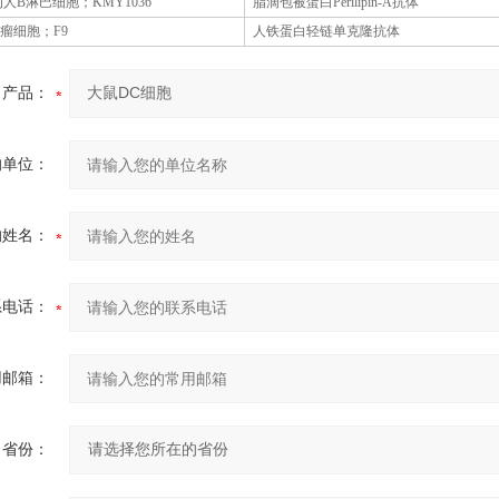
人B淋巴细胞；KMY1036
脂滴包被蛋白
Perilipin-A抗体
瘤细胞；
F9
人铁蛋白轻链单克隆抗体
产品：
的单位：
的姓名：
系电话：
用邮箱：
省份：