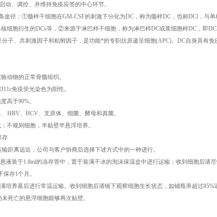
于启动、调控、并维持免疫应答的中心环节。
条途径：①髓样干细胞在GM-CSF的刺激下分化为DC，称为髓样DC，也称DCl，
单核细胞衍生的DCs等，②来源于淋巴样干细胞，称为淋巴样DC或浆细胞样DC，即DC
分子、共刺激因子和粘附因子，是功能*的专职抗原递呈细胞(APC)。DC自身具有
实验动物的正常骨髓组织。
CD11c免疫荧光染色为阳性。
纯度高于90%。
V-1、 HBV、HCV、支原体、细菌、酵母和真菌。
式：不规则细胞，半贴壁半悬浮培养。
保存
运输距离远近，公司与客户协商后选择下述方式中的一种进行。
细胞悬液装于1.8ml的冻存管中，置于装满干冰的泡沫保温盒中进行运输；收到细胞后
件下保存1个月。
养瓶充满培养基后进行常温运输。收到细胞后请镜下观察细胞生长状态，如铺瓶率超过8
助未死亡的悬浮细胞能够再次贴壁。