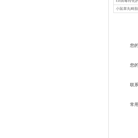
EB病毒转化的
小鼠睾丸畸胎
您
您
联
常