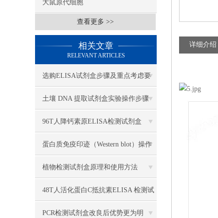
大鼠原代细胞
查看更多 >>
相关文章
详细介绍
RELEVANT ARTICLES
选购ELISA试剂盒步骤及重点考虑要
素
土壤 DNA 提取试剂盒实验操作步骤
96T人降钙素原ELISA检测试剂盒
蛋白质免疫印迹（Western blot）操作
步骤
植物检测试剂盒原理和使用方法
48T人活化蛋白C抵抗素ELISA 检测试
剂盒
PCR检测试剂盒改良后优势更为明