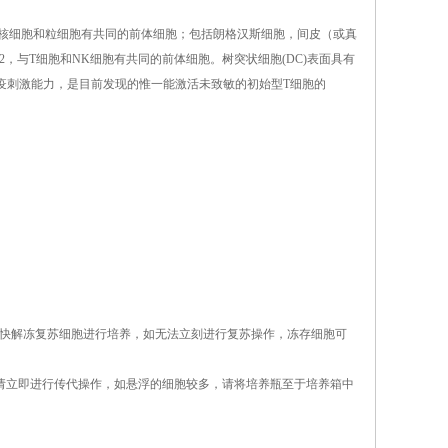
与单核细胞和粒细胞有共同的前体细胞；包括朗格汉斯细胞，间皮（或真
2，与T细胞和NK细胞有共同的前体细胞。树突状细胞(DC)表面具有
免疫刺激能力，是目前发现的惟一能激活未致敏的初始型T细胞的
请尽快解冻复苏细胞进行培养，如无法立刻进行复苏操作，冻存细胞可
5%请立即进行传代操作，如悬浮的细胞较多，请将培养瓶至于培养箱中