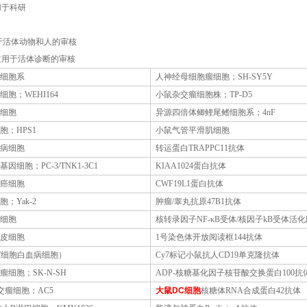
用于科研
于活体动物和人的审核
过用于活体诊断的审核
细胞系
人神经母细胞瘤细胞；
SH-SY5Y
细胞；
WEHI164
小鼠杂交瘤细胞株；
TP-D5
细胞
异源四倍体鲫鲤尾鳍细胞系；
4nF
胞；
HPS1
小鼠气管平滑肌细胞
病细胞
转运蛋白
TRAPPC11抗体
基因细胞；
PC-3/TNK1-3C1
KIAA1024蛋白抗体
癌细胞
CWF19L1蛋白抗体
胞；
Yak-2
肿瘤
/睾丸抗原47B1抗体
细胞
核转录因子
NF-κB受体/核因子kB受体活
皮细胞
1号染色体开放阅读框144抗体
人T细胞白血病细胞）
Cy7标记小鼠抗人CD19单克隆抗体
瘤细胞；
SK-N-SH
ADP-核糖基化因子核苷酸交换蛋白100抗
交瘤细胞；AC5
大鼠
DC
细胞
核糖体
RNA合成蛋白42抗体