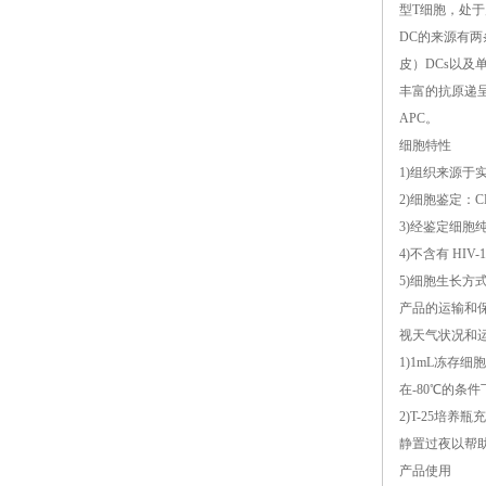
型T细胞，处
DC的来源有两
皮）DCs以及
丰富的抗原递呈
APC。
细胞特性
1)组织来源于
2)细胞鉴定：
3)经鉴定细胞
4)不含有 HI
5)细胞生长方
产品的运输和
视天气状况和
1)1mL冻存
在-80℃的条
2)T-25培
静置过夜以帮
产品使用