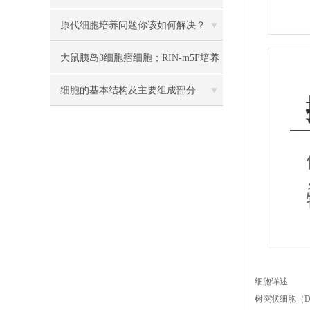
显，使用方便
原代细胞培养问题你该如何解决？
大鼠胰岛β细胞瘤细胞；RIN-m5F培养
操作说明
细胞的基本结构及主要组成部分
细胞详述
树突状细胞（