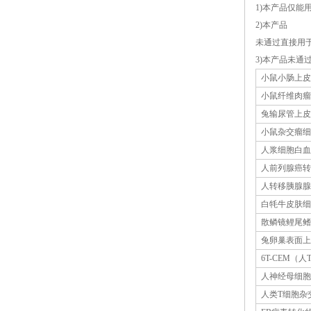
1)本产品仅能
2)本产品
未通过直接用
3)本产品未通
小鼠小肠上皮
小鼠纤维肉瘤
兔输尿管上皮
小鼠杂交瘤细
人浆细胞白血
人前列腺癌转
人转移胰腺腺
白牦牛皮肤细
散鳞镜鲤尾鳍
兔卵巢表面上
6T-CEM（
人神经母细胞
人类
T细胞杂