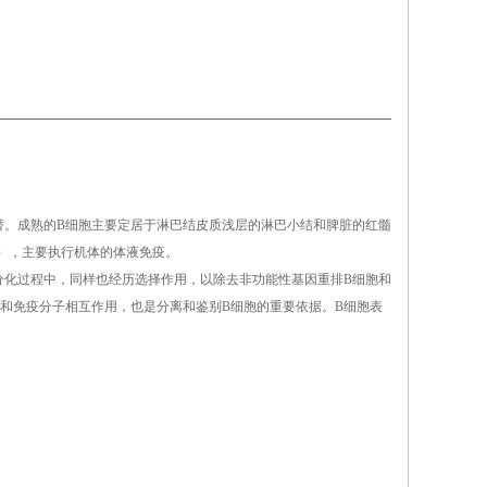
替。成熟的B细胞主要定居于淋巴结皮质浅层的淋巴小结和脾脏的红髓
），主要执行机体的体液免疫。
分化过程中，同样也经历选择作用，以除去非功能性基因重排B细胞和
和免疫分子相互作用，也是分离和鉴别B细胞的重要依据。B细胞表