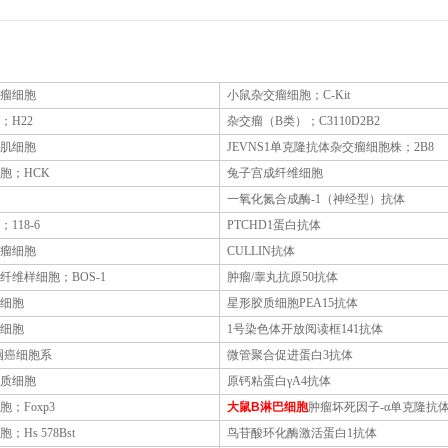
瘤细胞
小鼠杂交瘤细胞；
C-Kit
；
H22
杂交瘤（
B类）；C3110D2B2
肌细胞
JEVNS1单克隆抗体杂交瘤细胞株；2B8
胞；
HCK
兔子宫成纤维细胞
一氧化氮合成酶
-1（神经型）抗体
；
118-6
PTCHD1蛋白抗体
瘤细胞
CULLIN抗体
纤维样细胞；
BOS-1
肿瘤
/睾丸抗原50抗体
细胞
星形胶质细胞
PEA15抗体
细胞
1号染色体开放阅读框141抗体
鼻咽癌细胞系
微管聚合促进蛋白
3抗体
质细胞
原钙粘蛋白
γA4抗体
胞；
Foxp3
大鼠
B
淋巴细胞
肿瘤坏死因子
-α单克隆抗
胞；
Hs 578Bst
鸟苷酸环化酶激活蛋白
1抗体