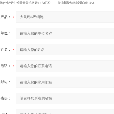
胞
(分泌促生长激素分泌激素)；AtT-20
卷曲螺旋结构域蛋白
64抗体
产品：
的单位：
的姓名：
系电话：
用邮箱：
省份：