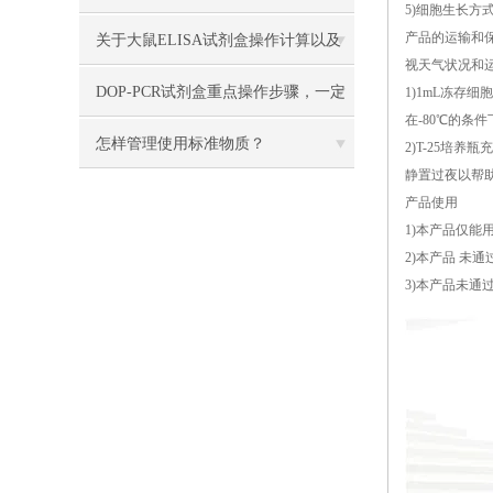
5)细胞生长方
产品的运输和
关于大鼠ELISA试剂盒操作计算以及
视天气状况和
注意事项总结
DOP-PCR试剂盒重点操作步骤，一定
1)1mL冻存
在-80℃的条
要看
怎样管理使用标准物质？
2)T-25培
静置过夜以帮
产品使用
1)本产品仅能
2)本产品 未
3)本产品未通