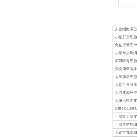
人套细胞淋巴
小鼠肝癌细胞
兔输尿管平滑
小鼠杂交瘤细
恒河猴肾细胞
杂交瘤细胞株
大鼠胰岛细胞
大额牛皮肤成
人包皮成纤维
兔淋巴管内皮
5-8转基因
小鼠肾上腺皮
小鼠杂交瘤细
人正常乳腺细