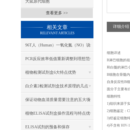
大鼠原代细胞
查看更多 >>
相关文章
详细介绍
RELEVANT ARTICLES
96T人（Human）一氧化氮（NO）说
细胞详述
明书
PCR反应效率低值重新调整到理想范
B淋巴细胞的
和白髓的淋巴
围步骤
植物检测试剂盒6大特点优势
B细胞在骨髓
自身反应性B
白介素2检测试剂盒技术原理的几点
面分子主要有
细胞特性
保证动物血清质量需要注意的五大项
1)组织来源于
2)细胞鉴定：
植物ELISA试剂盒操作流程与特点优
3)经鉴定细胞
4)不含有 HI
势
ELISA试剂的预备和保存