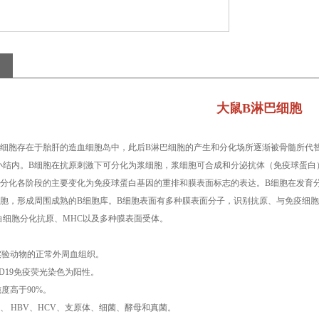
大鼠
B淋巴细胞
祖细胞存在于胎肝的造血细胞岛中，此后B淋巴细胞的产生和分化场所逐渐被骨髓所代
小结内。B细胞在抗原刺激下可分化为浆细胞，浆细胞可合成和分泌抗体（免疫球蛋白
内分化各阶段的主要变化为免疫球蛋白基因的重排和膜表面标志的表达。B细胞在发育
细胞，形成周围成熟的B细胞库。B细胞表面有多种膜表面分子，识别抗原、与免疫细胞
白细胞分化抗原、MHC以及多种膜表面受体。
实验动物的正常外周血组织。
CD19免疫荧光染色为阳性。
纯度高于90%。
V-1、 HBV、HCV、支原体、细菌、酵母和真菌。