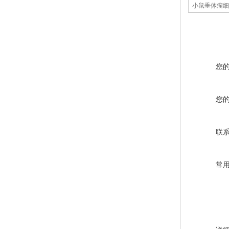
小鼠垂体瘤细
您
您
联
常