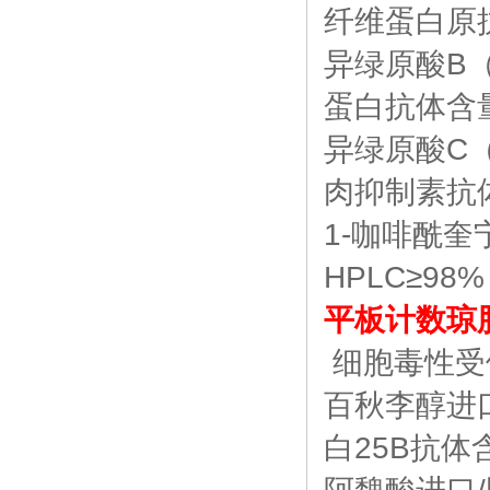
纤维蛋白原抗
异绿原酸B（3
蛋白抗体含量
异绿原酸C（
肉抑制素抗体
1-咖啡酰奎
HPLC≥98%
平板计数琼
细胞毒性受体N
百秋李醇进口/
白25B抗体含