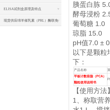
胰蛋白胨 5.
足不同需求
ELISA试剂盒原理及特点
酵母浸粉 2.
现货供应绵羊催乳素（PRL）酶联免
葡萄糖 1.0
琼脂 15.0
疫分析ELISA试剂盒使用说明书
pH值7.0 ± 0
以下是
颗粒
下：
产品名称
平板计数琼脂（PCA）
P
颗粒使用说明书
【使用方法
1、称取营养
水1 L，搅