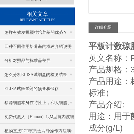
相关文章
RELEVANT ARTICLES
详细介绍
怎样有效发挥颗粒培养基的优势？
平板计数琼
四种不同作用培养基的概述介绍说明
英文名称：Pla
分析对照品与标准品差异
产品规格：30
怎么分析ELISA试剂盒的检测结果
产品用途：
ELISA试验试剂的预备和保存
标准）
产品介绍:
猪源细胞本身在特性上，和人细胞、
用途：用于
小鼠大鼠细胞有哪些先天不同？
免费代测人（Human）IgM型抗内皮细
成分(g/L)
胞抗体 （AECA-IgM） ELISA试剂盒
植物直接PCR试剂盒两种操作方法满