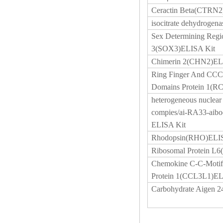
Ceractin Beta(CTRN2
isocitrate dehydrogen
Sex Determining Regi
3(SOX3)ELISA Kit
Chimerin 2(CHN2)EL
Ring Finger And CCC
Domains Protein 1(R
heterogeneous nuclear
compies/ai-RA33-ai
ELISA Kit
Rhodopsin(RHO)ELIS
Ribosomal Protein L
Chemokine C-C-Motif
Protein 1(CCL3L1)EL
Carbohydrate Aigen 