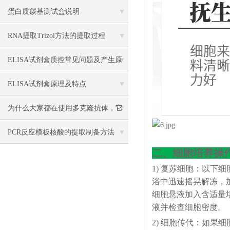
蛋白质羰基测试盒说明
RNA提取Trizol方法的提取过程
ELISA试剂盒质控常见问题及产生原
因分析
ELISA试剂盒原理及特点
为什么大家都在使用多克隆抗体，它
有什么优点？
PCR反应模板核酸的提取制备方法
二、细胞培养操
1) 复苏细胞：以下
浴中迅速摇晃解冻，加4
细胞悬液加入含适量培
液并检查细胞密度。
2) 细胞传代：如果细