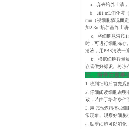
a、弃去培养上清，
b、加1 mL消化液（0
min（视细胞情况
加2-3ml培养基终止
c、将细胞悬液按1:
时，可进行细胞冻存。下
清液，用PBS清洗一
b、根据细胞数量加入
存管做好标识。将冻存
三、培养注意事
1. 收到细胞后首先
2. 仔细阅读细胞
致，若由于培养条件
3. 用 75%酒精
常现象。观察好细胞状态
4. 贴壁细胞可以消化，悬