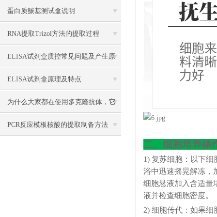
蛋白质羰基测试盒说明
RNA提取Trizol方法的提取过程
ELISA试剂盒质控常见问题及产生原
因分析
ELISA试剂盒原理及特点
为什么大家都在使用多克隆抗体，它
有什么优点？
PCR反应模板核酸的提取制备方法
二、细胞培养操
1) 复苏细胞：以下
浴中迅速摇晃解冻，加4
细胞悬液加入含适量培
液并检查细胞密度。
2) 细胞传代：如果细