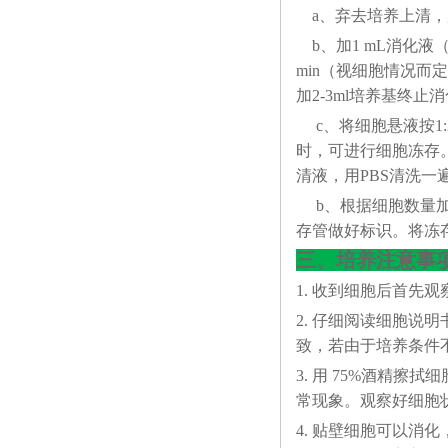
a、弃去培养上清，
b、加1 mL消化液（0
min（视细胞情况
加2-3ml培养基终止
c、将细胞悬液按1:
时，可进行细胞冻存。下
清液，用PBS清洗一
b、根据细胞数量加入
存管做好标识。将冻存
三、培养注意事
1. 收到细胞后首先
2. 仔细阅读细胞
致，若由于培养条件
3. 用 75%酒精
常现象。观察好细胞状态
4. 贴壁细胞可以消化，悬