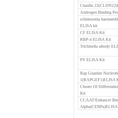
Claudin 22(CLDN22)
Androgen Binding Pr
schistosoma haemato
ELISA kit
CF ELISA Kit
RBP-4 ELISA Kit
Trichinella aibody EL
PY ELISA Kit
Rap Guanine Nucleoti
1(RAPGEF1)ELISA K
Cluster Of Differeia
Kit
CCAAT/Enhancer Bind
Alpha(CEBPa)ELISA 