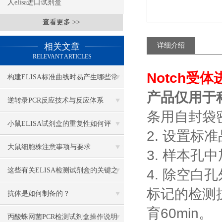
人elisa进口试剂盒
查看更多 >>
相关文章
详细介绍
RELEVANT ARTICLES
Notch受
构建ELISA标准曲线时易产生哪些常
产品仅用于
见异常？
逆转录PCR反应技术与反应体系
条用自封袋
小鼠ELISA试剂盒的重复性如何评
2. 设置标
估？
大鼠细胞株注意事项与要求
3. 样本孔
这些有关ELISA检测试剂盒的关键之
4. 除空
标记的检测
处，你一定要知道
抗体是如何制备的？
育60min。
丙酸蛛网菌PCR检测试剂盒操作说明