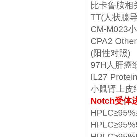
比卡鲁胺相
TT(人状腺导管
CM-M02
CPA2 Othe
(阳性对照)
97H人肝癌细胞 
IL27 Prote
小鼠肾上皮细
Notch受
HPLC≥95%
HPLC≥95%
HPLC≥95%