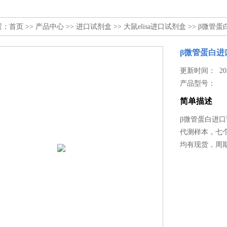
置：
首页
>>
产品中心
>>
进口试剂盒
>>
大鼠elisa进口试剂盒
>> β微管
β微管蛋白进
更新时间： 2025
产品型号：
简单描述
β微管蛋白进
代测样本，七个
均有现货，周