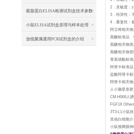
2．灵敏度：zu
验应用
载脂蛋白ELISA检测试剂盒技术参数
3．特异性：
4．重复性：
小鼠ELISA试剂盒原理与样本处理
阿立唑相关物
蒿醚标准品 CA
放线菌属通用PCR试剂盒的介绍
蒿醚相关物质A标准
蒿醚相关物质B
青蒿琥酯标准品 
阿替卡标准品 C
盐酸阿替卡标准品 
阿替卡相关物质A
人小脑星形胶质细
CM-H068人
FGF18 Othe
3T3-L1小鼠胚胎
其他白细胞介
小鼠视网膜神经