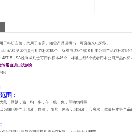
用于科研实验，禁用于临床。如需产品说明书，可直接来电索取。
T ELISA检测试剂盒可用作标本90个，标准曲线6个或者用本公司产品作标本94
：48T ELISA检测试剂盒可用作标本46个，标准曲线6个或者用本公司产品作标
微管蛋白进口试剂盒
BB
T
范围：
大鼠，豚鼠，猪，狗，牛，羊，猴，兔，等动物种属
以为细胞培养上清液，血清， 血浆，尿液，组织液，心房水，体液标本等
产品
:
标准品线性回归与预期浓度相关系数R值，大于等于0.9900。