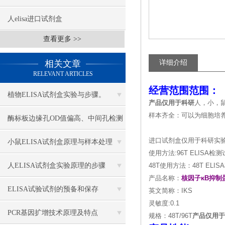
人elisa进口试剂盒
查看更多 >>
相关文章
详细介绍
RELEVANT ARTICLES
经营范围范围：
植物ELISA试剂盒实验与步骤。
产品仅用于科研
人，小，
样本齐全：可以为细胞培
酶标板边缘孔OD值偏高、中间孔检测
结果稳定，采取哪些措施缓解边缘效
进口试剂盒仅用于科研实
小鼠ELISA试剂盒原理与样本处理
使用方法:96T ELIS
应
人ELISA试剂盒实验原理的步骤
48T使用方法：48T E
产品名称：
核因子κB抑制
ELISA试验试剂的预备和保存
英文简称：IKS
灵敏度:0.1
PCR基因扩增技术原理及特点
规格：48T/96T
产品仅用于