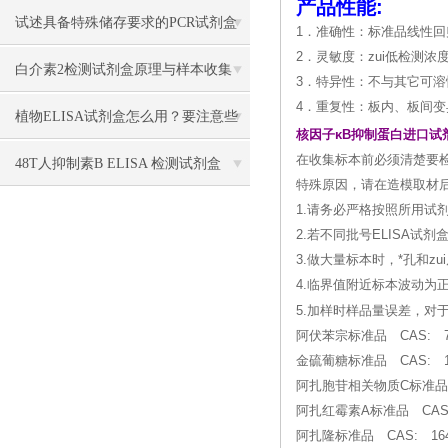
产品性能:
试述具备特殊储存要求的PCR试剂盒
1．准确性：标准品线性回归
2．灵敏度：zui低检测浓度小
类别
白介素2检测试剂盒原理与样本收集
3．特异性：不与其它可
4．重复性：板内、板间变
植物ELISA试剂盒怎么用？要注意些
核因子κB抑制蛋白进口试
在收集标本前必须清楚要
什么？
48T人抑制素B ELISA 检测试剂盒
特殊原因，请在造模取材后
1.请务必严格按照所用试
2.若不同批号ELISA
3.做大量标本时，*孔和
4.临界值附近标本波动为
5.加样时样品量误差，
阿伏苯宗标准品 CAS: 70
金硫葡糖标准品 CAS: 121
阿扎胞苷相关物质C标准品
阿扎红霉素A标准品 CAS:
阿扎隆标准品 CAS: 164