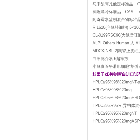
马来酸阿扎他定标准品 CAS: 
硫唑嘌呤标准品 CAS: 446
阿奇霉素鉴别混合物标准品
R 1610(仓鼠肺细胞) 5×10
CL-0199RSC96(大鼠雪旺细胞
ALPI Others Human 人 
MDCK[NBL-2]狗肾上皮细胞 MDC
白细胞介素-6超家族
小鼠食管平滑肌细胞*培养基 
核因子κB抑制蛋白进口试
HPLC≥95%98%20mgNT-p
HPLC≥95%98%20mg
HPLC≥95%98%20mgEHD
HPLC≥95%95%,异构体混合
HPLC≥95%95%20mgNT
HPLC≥95%95%20mgASP