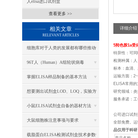
人elisa进口试剂盒
查看更多 >>
相关文章
详细介绍
RELEVANT ARTICLES
5羟色胺1a
细胞库对于人类的发展都有哪些推动
特异性：可同
检测种属：人
作用
96T人（Human）A组轮状病毒
标本：血清、
（Rotavirus）ELISA 检测试剂盒
运输方面：2
掌握ELISA样品制备的基本方法
ELISA常用
想要测出试剂盒LOD、LOQ，实验方
研究领域：炎
服务承诺：工
案该怎么搭建？
小鼠ELISA试剂盒自备的器材方法
公司进口试剂
大鼠细胞株注意事项与要求
全部免费。运
品仅用于科研
载脂蛋白ELISA检测试剂盒技术参数