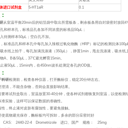
英文简称
灵敏度
受体进口试剂盒
5-HT1aR
0.1
：
研
从室温平衡20min后的铝箔袋中取出所需板条，剩余板条用自封袋密封放回4
准品孔和样本孔，标准品孔各加不同浓度的标准品50μL；
加入待测样本50μL；空白孔不加。
孔外，标准品孔和样本孔中每孔加入辣根过氧化物酶（HRP）标记的检测抗体100μ
体，吸水纸上拍干，每孔加满洗涤液（350μL），静置1min，甩去洗涤液，吸
物A、B各50μL，37℃避光孵育15min。
终止液50μL，15min内，在450nm波长处测定各孔的OD值。
：
于科研
检测前，检查各种仪器，打开酶标仪，稳定20分钟左右。
要澄清，不能含杂物，否则会直接影响结果。
前要将试剂盒取出，室温放置30-40分钟，使各种试剂都恢复到室温，以使检测
标准实验，这样可以保证数据的准确性。
毒性，终止液对皮肤有腐蚀性，要避免接触。
要使底物避光保存，酶标板均可拆卸，多余的部分应密封好
AS: 2440-22-4 Drometrizole 进口、国产 规格： 25mg