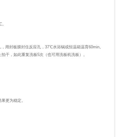
℃。
L，用封板膜封住反应孔，37℃水浴锅或恒温箱温育60min。
水纸上拍干，如此重复洗板5次（也可用洗板机洗板）。
结果更为稳定。