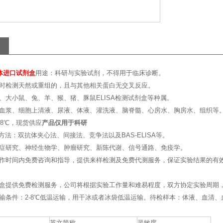
受体进口试剂盒
用途：科研与实验试剂，不得用于临床诊断。
时检测天然或重组的，且与其他相关蛋白无交叉反应。
、大小鼠、兔、羊、猴、猪、豚鼠ELISA检测试剂盒等种属。
血浆、细胞上清液、尿液、体液、灌洗液、脑脊髓、心房水、胸房水、组织等
~8℃，现货供应
产品仅用于科研
的方法：双抗体夹心法、间接法、竞争法以及BAS-ELISA等。
症研究、神经生物学、肿瘤研究、新陈代谢、信号通路、免疫学。
作时间内免费咨询和指导，提供来样检测及免费代测服务，保证实验结果的有
盒提供免费检测服务，公司将根据实验工作量和难易程度，双方协定实验周期
输条件：2-8℃低温运输，用干冰或者冰袋低温运输。待检样本：体液、血清