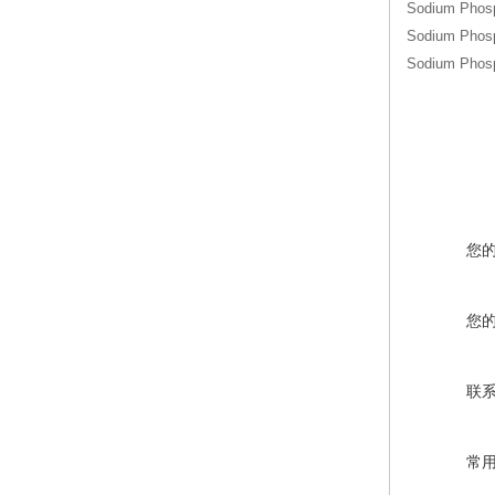
Sodium Pho
Sodium Pho
Sodium Pho
您
您
联
常