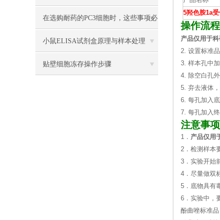
产品名称
5羟色胺1a
在选购耐药的PC3细胞时，这些事项必
操作流程
产品仅用于科
须注意
小鼠ELISA试剂盒原理与样本处理
2. 设置标
3. 样本孔中
贴壁细胞冻存操作步骤
4. 除空白
5. 弃去液
6. 每孔加入底
7. 每孔加入
注意事项
1．
产品仅用
2．检测样本
3．实验开始
4．尽量做双
5．底物具有
6．实验中，
酚曲唑标准品 C