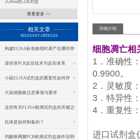
人elisa进口试剂盒
查看更多 >>
相关文章
详细介绍
RELEVANT ARTICLES
细胞凋亡相
构建ELISA标准曲线时易产生哪些常
1．准确性
见异常？
逆转录PCR反应技术与反应体系
0.9900。
小鼠ELISA试剂盒的重复性如何评
2．灵敏度：z
估？
大鼠细胞株注意事项与要求
3．特异性
这些有关ELISA检测试剂盒的关键之
4．重复性
处，你一定要知道
抗体是如何制备的？
进口试剂盒
丙酸蛛网菌PCR检测试剂盒操作说明