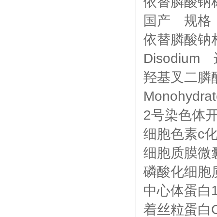
依替膦酸钠标准品
国产 规格：
依替膦酸钠相关
Disodiu
羟基叉二膦酸标准
Monohyd
2号染色体
细胞色素c
细胞质膜微
磷酸化细胞
中心体蛋白
着丝粒蛋白O抗