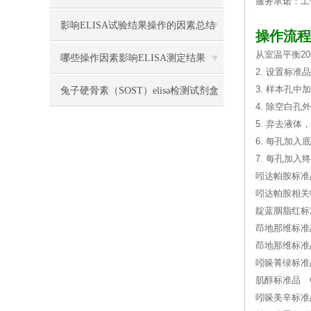
服务承诺：工
影响ELISA试验结果操作的因素总结
操作流程
从室温平衡2
哪些操作因素影响ELISA测定结果
2. 设置标
3. 样本孔中
兔子硬骨素（SOST）elisa检测试剂盒
4. 除空白
操作流程
5. 弃去液
6. 每孔加入底
7. 每孔加入
吲达帕胺标准品 
吲达帕胺相关物
靛蓝胭脂红标准品 
茚地那维标准品 
茚地那维标准品(系
吲哚菁绿标准品 
肌醇标准品 CA
吲哚美辛标准品 