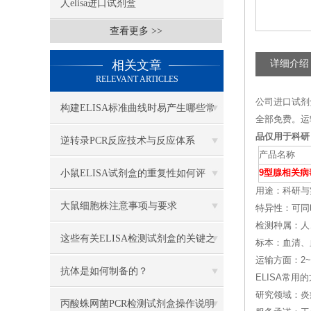
人elisa进口试剂盒
查看更多 >>
相关文章
详细介绍
RELEVANT ARTICLES
公司进口试剂
构建ELISA标准曲线时易产生哪些常
全部免费。运
品仅用于科研
见异常？
逆转录PCR反应技术与反应体系
产品名称
小鼠ELISA试剂盒的重复性如何评
9型腺相关
用途：科研与
估？
大鼠细胞株注意事项与要求
特异性：可同
检测种属：人
这些有关ELISA检测试剂盒的关键之
标本：血清、
运输方面：2
处，你一定要知道
抗体是如何制备的？
ELISA常用
研究领域：炎
丙酸蛛网菌PCR检测试剂盒操作说明