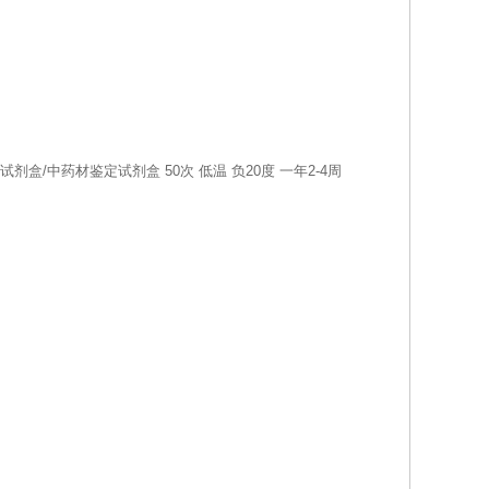
做种属检测试剂盒/中药材鉴定试剂盒
50次
低温
负20度
一年2-4周