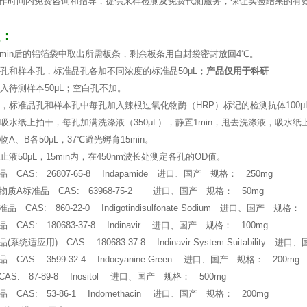
作时间内免费咨询和指导，提供来样检测及免费代测服务，保证实验结果的有
：
0min后的铝箔袋中取出所需板条，剩余板条用自封袋密封放回4℃。
准品孔和样本孔，标准品孔各加不同浓度的标准品50μL；
产品仅用于科研
加入待测样本50μL；空白孔不加。
孔外，标准品孔和样本孔中每孔加入辣根过氧化物酶（HRP）标记的检测抗体100μ
体，吸水纸上拍干，每孔加满洗涤液（350μL），静置1min，甩去洗涤液，吸
物A、B各50μL，37℃避光孵育15min。
终止液50μL，15min内，在450nm波长处测定各孔的OD值。
CAS: 26807-65-8 Indapamide 进口、国产 规格： 250mg
质A标准品 CAS: 63968-75-2 进口、国产 规格： 50mg
CAS: 860-22-0 Indigotindisulfonate Sodium 进口、国产 规格： 
CAS: 180683-37-8 Indinavir 进口、国产 规格： 100mg
统适应用) CAS: 180683-37-8 Indinavir System Suitability 
CAS: 3599-32-4 Indocyanine Green 进口、国产 规格： 200mg
S: 87-89-8 Inositol 进口、国产 规格： 500mg
CAS: 53-86-1 Indomethacin 进口、国产 规格： 200mg