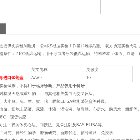
盒提供免费检测服务，公司将根据实验工作量和难易程度，双方协定实验周期
输条件：2-8℃低温运输，用干冰或者冰袋低温运输。待检样本：体液、血清
英文简称
灵敏度
病毒进口试剂盒
AAV9
10
实验试剂，不得用于临床诊断。
产品仅用于科研
时检测天然或重组的，且与其他相关蛋白无交叉反应。
、大小鼠、兔、羊、猴、猪、豚鼠ELISA检测试剂盒等种属。
血浆、细胞上清液、尿液、体液、灌洗液、脑脊髓、心房水、胸房水、组织等
~8℃，现货供应
的方法：双抗体夹心法、间接法、竞争法以及BAS-ELISA等。
症研究、神经生物学、肿瘤研究、新陈代谢、信号通路、免疫学。