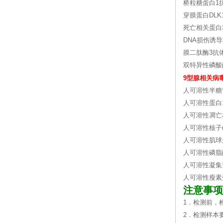
桥粒糖蛋白1
穿膜蛋白DL
死亡相关蛋白
DNA损伤诱
膜二肽酶3抗
双特异性磷酸
9型腺相关病
人可溶性半糖苷结合
人可溶性蛋白185(
人可溶性凋亡相关
人可溶性核子κB
人可溶性肌球蛋白重
人可溶性磷脂酶A2
人可溶性凝集素样
人可溶性瘦素受体(
注意事项
1．检测前，
2．检测样本