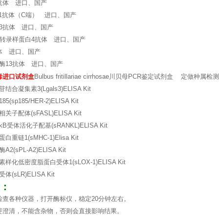
抗体 进口、国产
K1抗体（C端） 进口、国产
3抗体 进口、国产
导转录样蛋白4抗体 进口、国产
体 进口、国产
酶13抗体 进口、国产
毒进口试剂盒
Bulbus fritillariae cirrhosae川贝母PCR鉴定试剂盒 定
凝集素3(Lgals3)ELISA Kit
sp185/HER-2)ELISA Kit
子配体(sFASL)ELISA Kit
受体活化子配基(sRANKL)ELISA Kit
链1(sMHC-1)Elisa Kit
(sPL-A2)ELISA Kit
化低密度脂蛋白受体1(sLOX-1)ELISA Kit
sLR)ELISA Kit
：
检查各种仪器，打开酶标仪，稳定20分钟左右。
要澄清，不能含杂物，否则会直接影响结果。