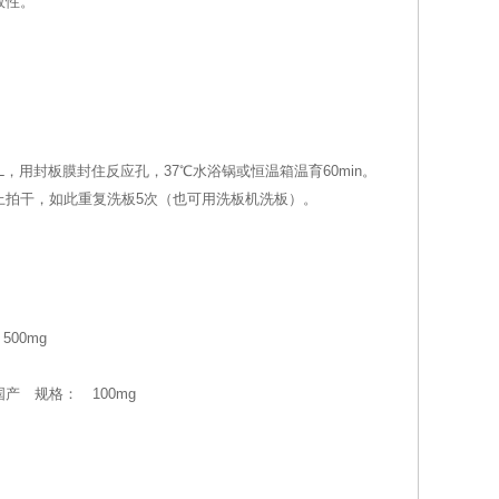
效性。
L，用封板膜封住反应孔，37℃水浴锅或恒温箱温育60min。
水纸上拍干，如此重复洗板5次（也可用洗板机洗板）。
500mg
进口、国产 规格： 100mg