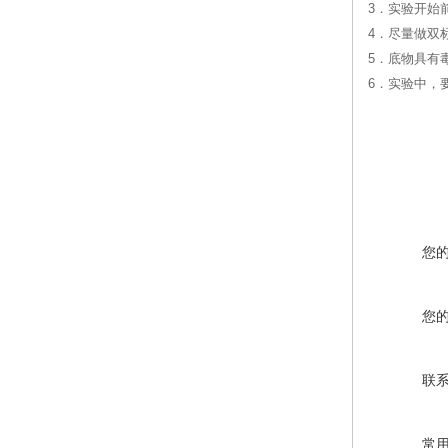
3．实验开始
4．尽量做双
5．底物具有
6．实验中，
您
您
联
常