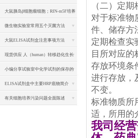
（二）定期
大鼠胰岛β细胞瘤细胞；RIN-m5F培养
对于标准物
操作说明
微生物实验室常用五个灭菌方法
件、储存方
定期检查实
大鼠ELISA试剂盒注意事项方法
目所对应的
现货供应 人（human）转移趋化生长
存放环境条
因子β1（TGF-β1） 说明书
小编分享试验室中化学试剂的保存的
进行存放，
方法
ELISA试剂盒中主要HRP底物简介
不变。
有关细胞培养污染问题全面陈述
标准物质所
适，所用的
我司经营
体、药典