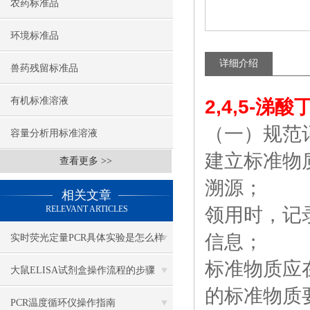
农药标准品
环境标准品
详细介绍
兽药残留标准品
有机标准溶液
2,4,5-涕
（一）规范
容量分析用标准溶液
建立标准物
查看更多 >>
溯源；
相关文章
RELEVANT ARTICLES
领用时，记
信息；
实时荧光定量PCR具体实验是怎么样
标准物质应
做的？
大鼠ELISA试剂盒操作流程的步骤
的标准物质
PCR温度循环仪操作指南