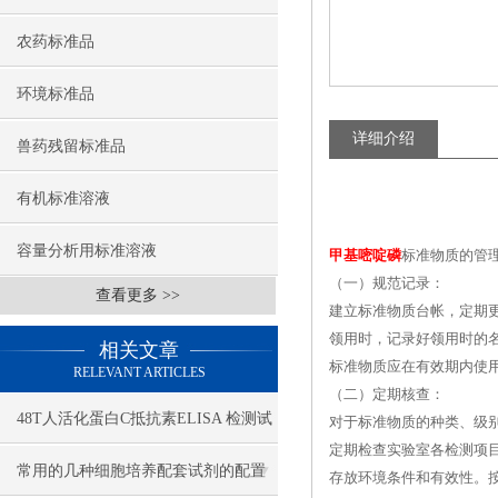
农药标准品
环境标准品
详细介绍
兽药残留标准品
有机标准溶液
容量分析用标准溶液
甲基嘧啶磷
标准物质的管理
（一）规范记录：
查看更多 >>
建立标准物质台帐，定期
领用时，记录好领用时的
相关文章
标准物质应在有效期内使
RELEVANT ARTICLES
（二）定期核查：
48T人活化蛋白C抵抗素ELISA 检测试
对于标准物质的种类、级
定期检查实验室各检测项
剂盒
常用的几种细胞培养配套试剂的配置
存放环境条件和有效性。