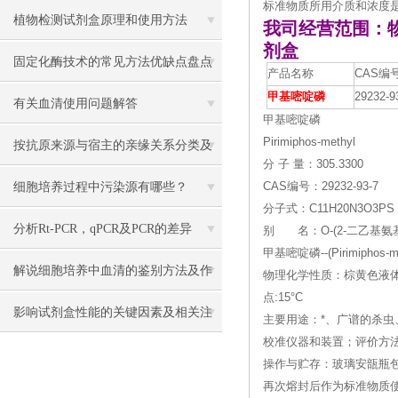
标准物质所用介质和浓度
植物检测试剂盒原理和使用方法
我司经营范围：
剂盒
固定化酶技术的常见方法优缺点盘点
产品名称
CAS编
甲基嘧啶磷
29232-9
有关血清使用问题解答
甲基嘧啶磷
Pirimiphos-methyl
按抗原来源与宿主的亲缘关系分类及
分 子 量：305.3300
其制备的方法
细胞培养过程中污染源有哪些？
CAS编号：29232-93-7
分子式：C11H20N3O3PS
分析Rt-PCR，qPCR及PCR的差异
别 名：O-(2-二乙基氨基-
甲基嘧啶磷--(Pirimiphos
解说细胞培养中血清的鉴别方法及作
物理化学性质：棕黄色液体
点:15°C
用
影响试剂盒性能的关键因素及相关注
主要用途：*、广谱的杀
校准仪器和装置；评价方
意事项
操作与贮存：玻璃安瓿瓶包
再次熔封后作为标准物质