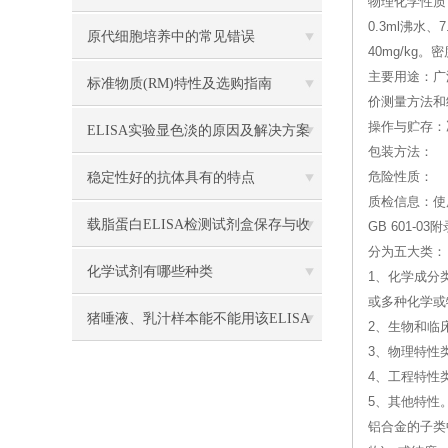
物理化学性质
0.3ml沸
原代细胞培养中的常见错误
40mg/kg。
主要用途：广
标准物质​(RM)特性及选购指南
价测量方法和
操作与贮存：
ELISA实验显色淡的原因及解决方案
包装方法：
稳定性好的抗体具有的特点
危险性质：
质检信息：使
载脂蛋白ELISA检测试剂盒保存与收
GB 601
分为五大类：
集
化学试剂有哪些种类
1、化学成分
或多种化学或
猪唾液、乳汁样本能不能用该ELISA
2、生物和临
3、物理特性
试剂盒检测？
4、工程特性
5、其他特性
铝合金的子类