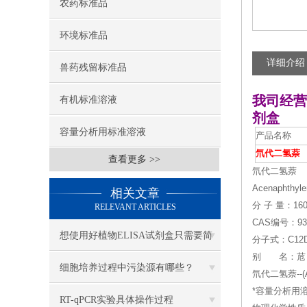
农药标准品
环境标准品
详细介绍
兽药残留标准品
我司经营
有机标准溶液
剂盒
容量分析用标准溶液
产品名称
氘代二氢萘
查看更多 >>
氘代二氢萘
Acenaphthyle
相关文章
分 子 量：160
RELEVANT ARTICLES
CAS编号：939
想使用好植物ELISA试剂盒只需要简
分子式：C12
别 名：苊
单的九个步骤
细胞培养过程中污染源有哪些？
氘代二氢萘--(A
*容量分析用溶液标准
RT-qPCR实验具体操作过程