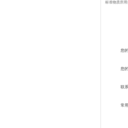
标准物质所用
您
您
联
常