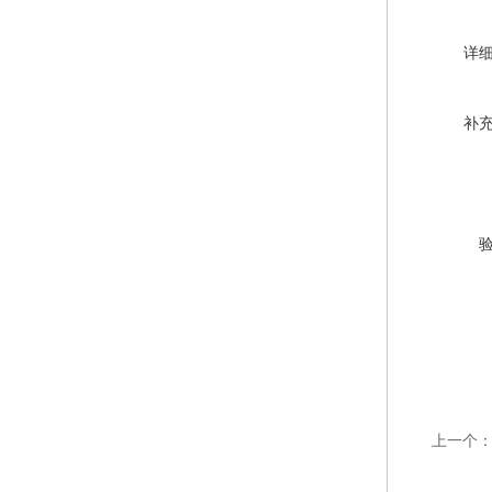
详
补
上一个