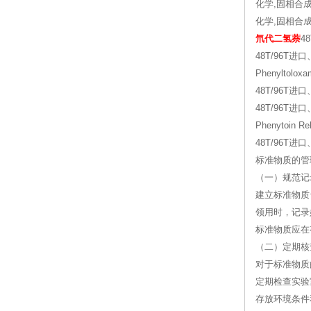
化学,固相合成,
化学,固相合成,
氘代二氢萘
4
48T/96T进口
Phenyltolo
48T/96T进口
48T/96T进
Phenytoin
48T/96T进
标准物质的管
（一）规范记
建立标准物质
领用时，记录
标准物质应在
（二）定期核
对于标准物质
定期检查实验
存放环境条件