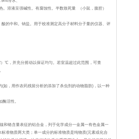
9ml冷水、
产生剧热。溶液呈强碱性。有腐蚀性。半数致死量 （小鼠，腹腔）
。酸的中和。钠盐。用于校准测定高分子材料分子量的仪器、评
±2）℃，并充分摇动以保证均匀。若室温超过此范围，可查
。
的(如，用作农药残留分析的添加了杀虫剂的动物脂肪)，以一种
如酶活性。
、镍和铬含量表征的铝合金，列于化学成分一金属一有色金属一
标准物质两大类；单一成分的标准物质是纯物质(元素或化合