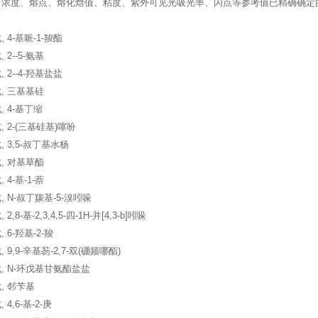
、浓度、熔点、熔化焓值、粘度、紫外可见光吸光率、闪点等参考值已精确确定
 4-基哌-1-羧酯
2--5-氨基
 2--4-羟基盐盐
, 三基基硅
 4-基丁缩
 2-(三基硅基)噻吩
 3,5-叔丁基水杨
, 对基草酯
4-基-1-萘
 N-叔丁羰基-5-溴吲哚
,8-基-2,3,4,5-四-1H-并[4,3-b]吲哚
 6-羟基-2-羧
 9,9-辛基芴-2,7-双(硼频哪酯)
, N-环戊基甘氨酯盐盐
, 邻苄基
4,6-基-2-庚