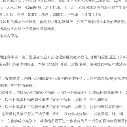
：白色颗粒状，条状或小片状固体。易吸收空气中的水分和二氧化碳。1g溶于0.
水、7.2ml无水乙醇、4.2ml甲醇，溶于甘油。溶于水、乙醇时或溶液与混和时
密度：2.13，熔点：318℃，沸点：1390℃，折光率：1.473-1.475
泛应用的基本分析试剂。配制分析用标准碱液。少量二氧化碳和水分的吸收剂
给高分子材料分子量特性量值赋值。
冰箱内保存。
用注意事项：由于室温变化会引起溶液浓度的微小变化, 使用前应恒温至（20
-03附录A进行溶液体积校正。本标准物质打开后一次性使用，使用过程中应严防沾污
类：标准物质，纯的化合物或是有代表性的基体样品，天然的或添加(被)分析物
物理化学特性值表征。
床特性类：与目录A相似的标准物质，但以一种或多种生化或临床特性值表征，
类：以一种或多种物理特性值表征的标准物质，如熔点、粘性和密度。
类：以一种或多种工程特性值表征的标准物质，如硬度、拉伸强度和表面特性。
。这些类别又被细分为三级子类，例如，在化学成分类中，以微量锰、硅、铜
中；在化学成分类别中，标准物质还可进一步被分为单一成分的标准物质和基体