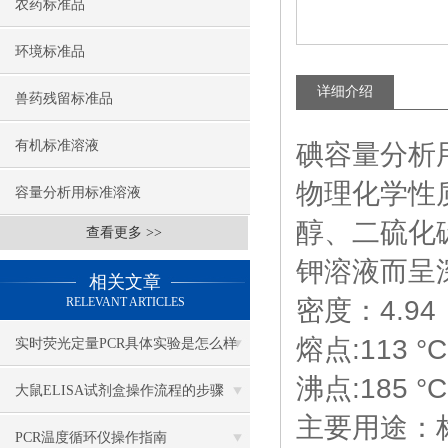
农药标准品
环境标准品
详细介绍
兽药残留标准品
有机标准溶液
碘容量分析用溶液
物理化学性
容量分析用标准溶液
醇、二硫化
查看更多 >>
钾溶液而呈
相关文章
RELEVANT ARTICLES
密度：4.94
熔点:113 °C
实时荧光定量PCR具体实验是怎么样
沸点:185 °C
做的？
大鼠ELISA试剂盒操作流程的步骤
主要用途：
PCR温度循环仪操作指南