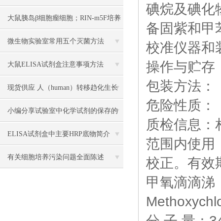
碘烷及碘化
大鼠胰岛β细胞瘤细胞；RIN-m5F培养
备固紫和甲
操作说明
微生物实验室常用五个灭菌方法
校准仪器和
操作与贮存
大鼠ELISA试剂盒注意事项方法
包装方法：
现货供应 人（human）转移趋化生长
危险性质：
因子β1（TGF-β1） 说明书
小编分享试验室中化学试剂的保存的
质检信息：相
方法
ELISA试剂盒中主要HRP底物简介
范围内使用，
有关细胞培养污染问题全面陈述
校正。有效
甲氧滴滴涕
Methoxychl
分 子 量：34