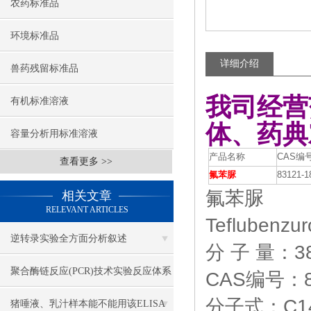
农药标准品
环境标准品
详细介绍
兽药残留标准品
我司经营
有机标准溶液
体、药典
容量分析用标准溶液
产品名称
CAS编
查看更多 >>
氟苯脲
83121-1
氟苯脲
相关文章
RELEVANT ARTICLES
Teflubenzur
逆转录实验全方面分析叙述
分 子 量：38
聚合酶链反应(PCR)技术实验反应体系
CAS编号：83
分子式：C14
各组份解析
猪唾液、乳汁样本能不能用该ELISA