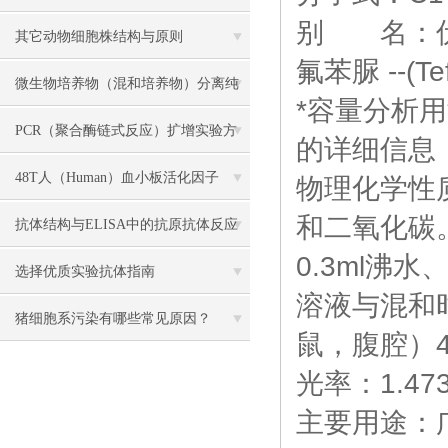
别 名：伏虫隆
试剂盒检测？
其它动物细胞株结构与原则
氟苯脲 --(Te
微生物培养物（混和培养物）分离纯
*容量分析用溶液标
化主要方法介绍
PCR（聚合酶链式反应）扩增实验方
的详细信息
法详述
48T人（Human）血小板活化因子
物理化学性
和二氧化碳。
（PAF） ELISA 检测试剂盒说明书
抗体结构与ELISA中的抗原抗体反应
0.3ml沸
解读
选择优质实验抗体指南
溶液与混和
猪细胞系污染有哪些常见原因？
鼠，腹腔）4
光率：1.473
主要用途：