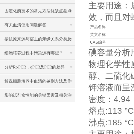
主要用途：
固定化酶技术的常见方法优缺点盘点
效，而且对
有关血清使用问题解答
产品名称
英文名称
按抗原来源与宿主的亲缘关系分类及
CAS编号
碘容量分析用溶液
其制备的方法
细胞培养过程中污染源有哪些？
物理化学性
分析Rt-PCR，qPCR及PCR的差异
醇、二硫化
解说细胞培养中血清的鉴别方法及作
钾溶液而呈
用
影响试剂盒性能的关键因素及相关注
密度：4.94
熔点:113 °C
意事项
沸点:185 °C