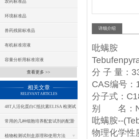
农药标准品
环境标准品
详细介绍
兽药残留标准品
有机标准溶液
吡螨胺
Tebufenpyr
容量分析用标准溶液
分 子 量：33
查看更多 >>
CAS编号：11
相关文章
RELEVANT ARTICLES
分子式：C18
别 名：N-(
48T人活化蛋白C抵抗素ELISA 检测试
吡螨胺--(Te
剂盒
常用的几种细胞培养配套试剂的配置
物理化学性
植物检测试剂盒原理和使用方法