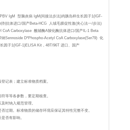
EPBV IgM 型脑炎病 IgM(间接法步法)鸡胰岛样生长因子1(IGF-
1转换酶抑制剂抗体进口/国产Beta-HCG 人绒毛膜促性激(夹心法一/步法)
l CoA Carboxylase 酰辅酶A羧化酶抗体进口/国产IL-1 Beta
side D*Phospho-Acetyl CoA Carboxylase(Ser79) 化
因子1(IGF-1)ELISA Kit，48T/96T 进口、国产
毁登记表；建立标准物质档案。
相符等等各参数，要定期核查。
应及时纳入规范管理。
是否过期。标准物质的储存环境应保证其特性完整不变。
析是否有影响。