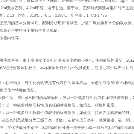
：白色颗粒状，条状或小片状固体。易吸收空气中的水分和二氧化碳。1g溶于0.
水、7.2ml无水乙醇、4.2ml甲醇，溶于甘油。溶于水、乙醇时或溶液与混和时
密度：2.13，熔点：318℃，沸点：1390℃，折光率：1.473-1.475
泛应用的基本分析试剂。配制分析用标准碱液。少量二氧化碳和水分的吸收剂
给高分子材料分子量特性量值赋值。
冰箱内保存。
用注意事项：由于室温变化会引起溶液浓度的微小变化, 使用前应恒温至（20
-03附录A进行溶液体积校正。本标准物质打开后一次性使用，使用过程中应严防沾污
类：标准物质，纯的化合物或是有代表性的基体样品，天然的或添加(被)分析物
物理化学特性值表征。
床特性类：与目录A相似的标准物质，但以一种或多种生化或临床特性值表征，
类：以一种或多种物理特性值表征的标准物质，如熔点、粘性和密度。
类：以一种或多种工程特性值表征的标准物质，如硬度、拉伸强度和表面特性。
。这些类别又被细分为三级子类，例如，在化学成分类中，以微量锰、硅、铜
中；在化学成分类别中，标准物质还可进一步被分为单一成分的标准物质和基体