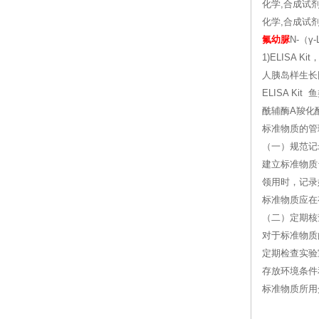
化学,合成试剂
化学,合成试剂
氟幼脲
N-（γ
1)ELISA 
人胰岛样生长因子1
ELISA Kit 
酰辅酶A羧化酶抗体
标准物质的管
（一）规范记
建立标准物质
领用时，记录
标准物质应在
（二）定期核
对于标准物质
定期检查实验
存放环境条件
标准物质所用