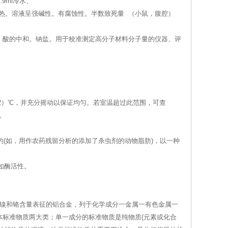
9ml冷水、
产生剧热。溶液呈强碱性。有腐蚀性。半数致死量 （小鼠，腹腔）
。酸的中和。钠盐。用于校准测定高分子材料分子量的仪器、评
±2）℃，并充分摇动以保证均匀。若室温超过此范围，可查
。
的(如，用作农药残留分析的添加了杀虫剂的动物脂肪)，以一种
如酶活性。
、镍和铬含量表征的铝合金，列于化学成分一金属一有色金属一
标准物质两大类；单一成分的标准物质是纯物质(元素或化合