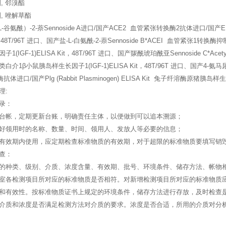
, 邻溴酯
, 唑解草酯
-L-谷氨酰）-2-萘Sennoside A进口/国产ACE2 血管紧张转换酶2抗体进口/国产
Kit，48T/96T 进口、国产盐-L-白氨酰-2-萘Sennoside B*ACEI 血管紧张
(IGF-1)ELISA Kit，48T/96T 进口、国产羰酰琥珀酰亚Sennoside C*Acety
鱼类白介1β小鼠胰岛样生长因子1(IGF-1)ELISA Kit，48T/96T 进口、国产4-氨马尿钠Senno
进口/国产Plg (Rabbit Plasminogen) ELISA Kit 兔子纤溶酶原猪胰岛样生长
理:
录：
台帐，定期更新台账，明确责任主体，以便做到可以追本溯源；
好领用时的名称、数量、时间、领用人、发放人等必要的信息；
有效期内使用，应定期检查标准物质的有效期，对于超限的标准物质要填写销
查：
的种类、级别、介质、浓度含量、有效期、批号、环境条件、储存方法、帐物
室各检测项目所对应的标准物质是否相符。对新增检测项目所对应的标准物质
和有效性。按标准物质证书上规定的环境条件，储存方法进行存放，及时检查
介质和浓度是否满足检测方法对介质的要求。浓度是否合适，所用的介质对分