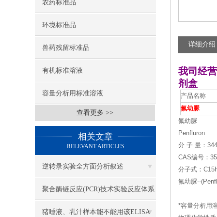
农药标准品
环境标准品
详细介绍
兽药残留标准品
我司经营
有机标准溶液
剂盒
容量分析用标准溶液
产品名称
氟幼脲
查看更多 >>
氟幼脲
Penfluron
相关文章
分 子 量：344
RELEVANT ARTICLES
CAS编号：353
逆转录实验全方面分析叙述
分子式：C15H
氟幼脲--(Pen
聚合酶链反应(PCR)技术实验反应体系
*容量分析用溶液标准
各组份解析
猪唾液、乳汁样本能不能用该ELISA