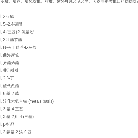
、浓度、熔点、熔化焓值、粘度、紫外可见光吸光率、闪点等参考值已精确确定
 2,6-酯
5--2,4-磺酰
 4-(三基)-2-巯基嘧
 2,3-基苄基
 N'-叔丁羰基-L-鸟氨
, 曲洛斯坦
, 异酯烯酯
, 非那盐盐
 2,3-丁
, 硫代酰酯
6-基-2-酯
溴化六氨合钴 (metals basis)
 3-基-4-三基
-基-2,6--4-(三基)
 β-托品
3-氨基-2-溴-6-基