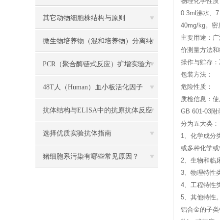
物理化学性质
0.3ml沸
试剂盒检测？
其它动物细胞株结构与原则
40mg/kg。
主要用途：广
微生物培养物（混和培养物）分离纯
价测量方法和
操作与贮存：
化主要方法介绍
PCR（聚合酶链式反应）扩增实验方
包装方法：
法详述
48T人（Human）血小板活化因子
危险性质：
质检信息：使
（PAF） ELISA 检测试剂盒说明书
抗体结构与ELISA中的抗原抗体反应
GB 601
分为五大类：
解读
选择优质实验抗体指南
1、化学成分
或多种化学或
猪细胞系污染有哪些常见原因？
2、生物和临
3、物理特性
4、工程特性
5、其他特性
铝合金的子类