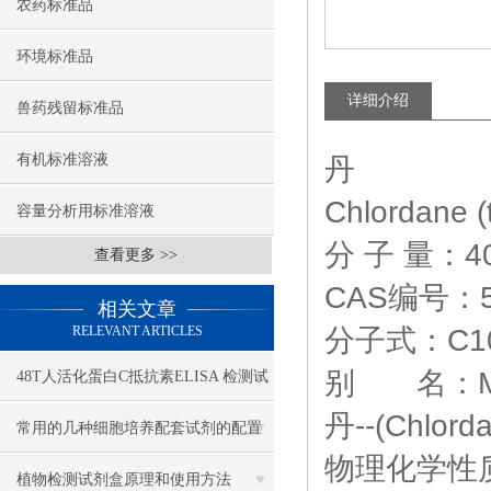
农药标准品
环境标准品
详细介绍
兽药残留标准品
有机标准溶液
丹
Chlordane (
容量分析用标准溶液
分 子 量：40
查看更多 >>
CAS编号：57
相关文章
RELEVANT ARTICLES
分子式：C10
别 名：M-
48T人活化蛋白C抵抗素ELISA 检测试
丹--(Chlord
剂盒
常用的几种细胞培养配套试剂的配置
物理化学性
植物检测试剂盒原理和使用方法