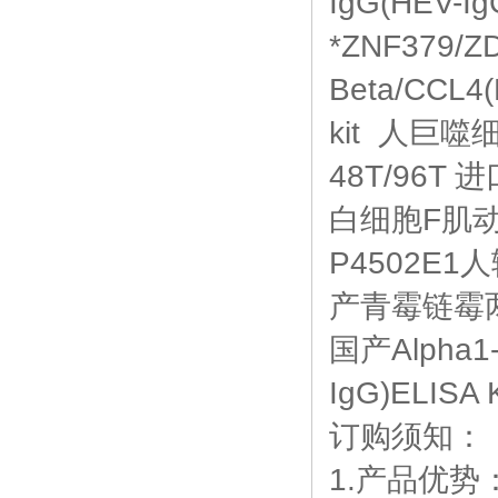
IgG(HEV-
*ZNF379
Beta/CCL4(
kit 人巨噬
48T/96T 
白细胞F肌动
P4502E1人
产青霉链霉两
国产Alpha1
IgG)ELISA
订购须知：
1.产品优