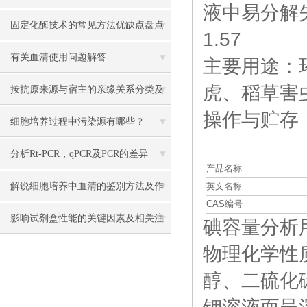
液中易分解失
固定化酶技术的常见方法优缺点盘点
1.57
有关血清使用问题解答
主要用途：
虎、稻草害
按抗原来源与宿主的亲缘关系分类及
操作与贮存
其制备的方法
细胞培养过程中污染源有哪些？
分析Rt-PCR，qPCR及PCR的差异
产品名称
解说细胞培养中血清的鉴别方法及作
英文名称
CAS编号
用
影响试剂盒性能的关键因素及相关注
碘容量分析用溶液
物理化学性
意事项
醇、二硫化