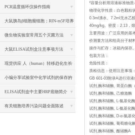
*容量分析用溶液标准物质--(Sodi
PCR温度循环仪操作指南
物理化学性质：白色颗粒状
0.3ml沸水、7.2ml
大鼠胰岛β细胞瘤细胞；RIN-m5F培养
40mg/kg。密度：2.13，
主要用途：广泛应用的基
操作说明
微生物实验室常用五个灭菌方法
价测量方法和给高分子材
操作与贮存：冰箱内保存
大鼠ELISA试剂盒注意事项方法
包装方法：
现货供应 人（human）转移趋化生长
危险性质：
质检信息：使用注意事项：
因子β1（TGF-β1） 说明书
小编分享试验室中化学试剂的保存的
GB 601-03附录A
试剂,酶和辅酶, 胃蛋白酶
方法
ELISA试剂盒中主要HRP底物简介
试剂,酶和辅酶, 己糖激酶
试剂,酶和辅酶, L-氨基化
有关细胞培养污染问题全面陈述
试剂,酶和辅酶, L-氨基化
试剂,酶和辅酶, D-α-氨基
试剂,酶和辅酶, 葡萄糖化
试剂,酶和辅酶, 酰辅酶A