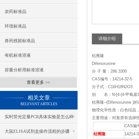
农药标准品
环境标准品
详细介绍
兽药残留标准品
有机标准溶液
枯莠隆
Difenoxurone
容量分析用标准溶液
分 子 量：286.3300
CAS编号：14214-32-5
查看更多 >>
分子式：C16H18N2O3
别 名：N-[4-(4-甲氧基
相关文章
枯莠隆--(Difenoxurone 
RELEVANT ARTICLES
物理化学性质：白色结晶，熔
实时荧光定量PCR具体实验是怎么样
主要用途：对葱类有选择
CAS编
做的？
大鼠ELISA试剂盒操作流程的步骤
枯莠隆
14214-3